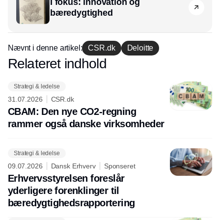
I fokus: innovation og
bæredygtighed
Nævnt i denne artikel:
CSR.dk
Deloitte
Relateret indhold
Annonce
Strategi & ledelse
31.07.2026
CSR.dk
CBAM: Den nye CO2-regning
rammer også danske virksomheder
Strategi & ledelse
09.07.2026
Dansk Erhverv
Sponseret
Erhvervsstyrelsen foreslår
yderligere forenklinger til
bæredygtighedsrapportering