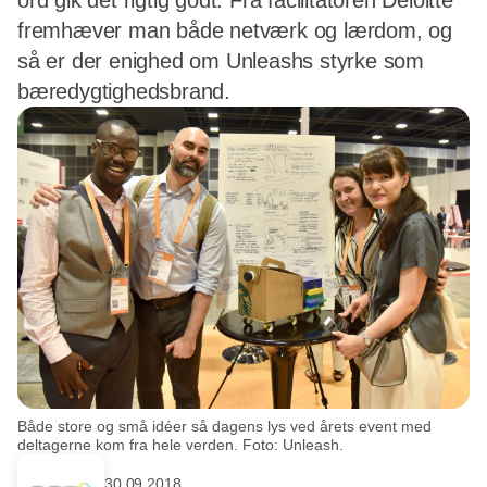
ord gik det rigtig godt. Fra facilitatoren Deloitte
fremhæver man både netværk og lærdom, og
så er der enighed om Unleashs styrke som
bæredygtighedsbrand.
Både store og små idéer så dagens lys ved årets event med
deltagerne kom fra hele verden. Foto: Unleash.
30.09.2018