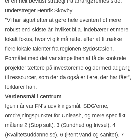
er en helt bevidst strategi fra arrangørernes side,
understreger Henrik Skovby.
”Vi har sigtet efter at gøre hele eventen lidt mere
robust end sidste år, hvilket bl.a. indebærer et mere
lokalt fokus, hvor vi gik målrettet efter at tiltrække
flere lokale talenter fra regionen Sydøstasien.
Formålet med det var simpelthen at få de konkrete
projekter tættere på investorerne og dermed adgang
til ressourcer, som der da også er flere, der har fået”,
forklarer han.
Verdensmål i centrum
Igen i år var FN’s udviklingsmål, SDG’erne,
omdrejningspunktet for Unleash, og mere specifikt
målene 2 (Stop sult), 3 (Sundhed og trivsel), 4
(Kvalitetsuddannelse), 6 (Rent vand og sanitet), 7