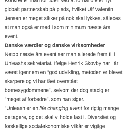
Konkret er man for tiden ved at forhandle et nyt
globalt partnerskab på plads, hvilket Ulf Valentin
Jensen er meget sikker på nok skal lykkes, således
at man også er med i som minimum næste års
event.
Danske værdier og danske virksomheder
Netop næste års event ser man allerede frem til i
Unleashs sekretariat. Ifølge Henrik Skovby har i år
været igennem en ”god udvikling, metoden er blevet
skarpere og vi har fået overstået
børnesygdommene”, selvom der dog stadig er
”meget af forbedre”, som han siger.
”Unleash er en
life changing event
for rigtig mange
deltagere, og det skal vi holde fast i. Diversitet og
forskellige socialøkonomiske vilkår er vigtige