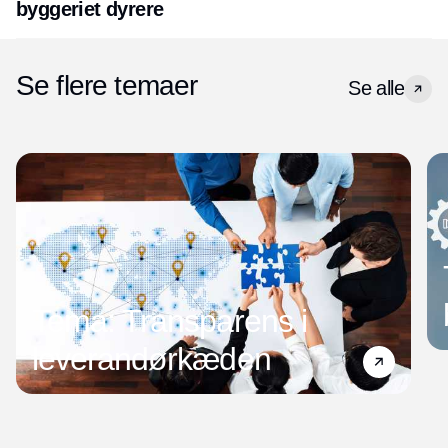
byggeriet dyrere
Se flere temaer
Se alle
Tema: Transparens i
leverandørkæden