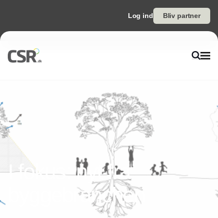
Log ind
Bliv partner
I fokus: nyt fra
byggebranchen