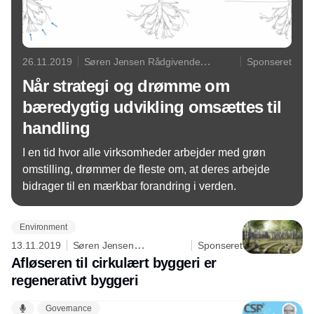
26.11.2019
Søren Jensen Rådgivende
Sponseret
Ingeniørfirma
Når strategi og drømme om
bæredygtig udvikling omsættes til
handling
I en tid hvor alle virksomheder arbejder med grøn
omstilling, drømmer de fleste om, at deres arbejde
bidrager til en mærkbar forandring i verden.
Environment
13.11.2019
Søren Jensen
Sponseret
Rådgivende Ingeniørfirma
Afløseren til cirkulært byggeri er
regenerativt byggeri
Governance