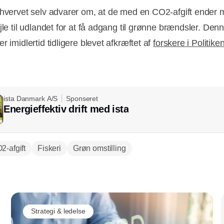
rhvervet selv advarer om, at de med en CO2-afgift ender 
jle til udlandet for at få adgang til grønne brændsler. Den
r imidlertid tidligere blevet afkræftet af
forskere i Politike
ista Danmark A/S
Sponseret
Energieffektiv drift med ista
2-afgift
Fiskeri
Grøn omstilling
Annonce
Strategi & ledelse