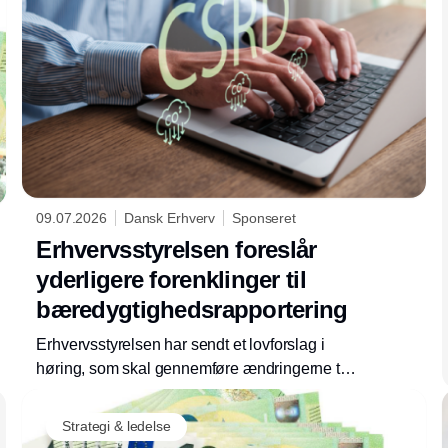
09.07.2026
Dansk Erhverv
Sponseret
Erhvervsstyrelsen foreslår
yderligere forenklinger til
bæredygtighedsrapportering
Erhvervsstyrelsen har sendt et lovforslag i
høring, som skal gennemføre ændringerne til
CSRD i dansk ret. Få overblik over de
vigtigste ændringer og den videre proces.
Strategi & ledelse