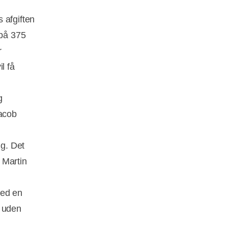
 afgiften
 på 375
r
l få
g
Jacob
ng. Det
 Martin
med en
n uden