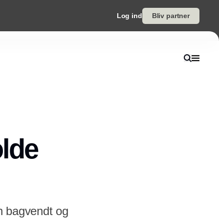
Log ind
Bliv partner
olde
an bagvendt og