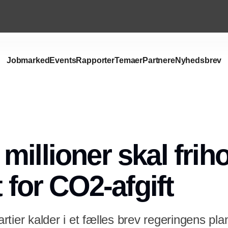
Jobmarked
Events
Rapporter
Temaer
Partnere
Nyhedsbrev
Annonce
millioner skal frih
t for CO2-afgift
tier kalder i et fælles brev regeringens pl