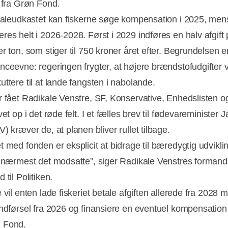
r fra Grøn Fond.
ftaleudkastet kan fiskerne søge kompensation i 2025, mens
res helt i 2026-2028. Først i 2029 indføres en halv afgift
r ton, som stiger til 750 kroner året efter. Begrundelsen e
nceevne: regeringen frygter, at højere brændstofudgifter vi
uttere til at lande fangsten i nabolande.
r fået Radikale Venstre, SF, Konservative, Enhedslisten o
vet op i det røde felt. I et fælles brev til fødevareminister 
) kræver de, at planen bliver rullet tilbage.
Annonce
t med fonden er eksplicit at bidrage til bæredygtig udvikli
o nærmest det modsatte”, siger Radikale Venstres formand
 til Politiken.
 vil enten lade fiskeriet betale afgiften allerede fra 2028 
indførsel fra 2026 og finansiere en eventuel kompensatio
 Fond.