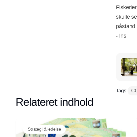
Fiskerie
skulle se
påstand e
- lhs
Tags:
CO
Relateret indhold
Strategi & ledelse