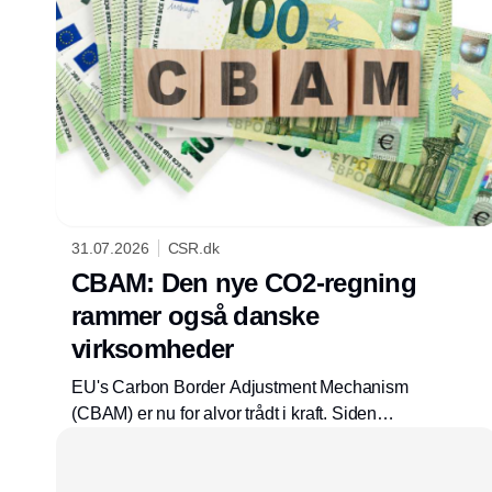
31.07.2026
CSR.dk
CBAM: Den nye CO2-regning
rammer også danske
virksomheder
EU's Carbon Border Adjustment Mechanism
(CBAM) er nu for alvor trådt i kraft. Siden
januar 2026 er ordningen ikke længere kun
noget, man skal indberette til – den koster nu