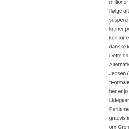
millione
Ifølge a
suspende
kroner pe
konkurre
danske k
Dette ha
Alternati
Jensen (V
”Formåle
her er j
Lidegaard
Partierne
gradvis 
om Grøn