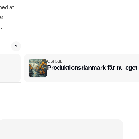
med at
ne
n
.
CSR.dk
Produktionsdanmark får nu eget