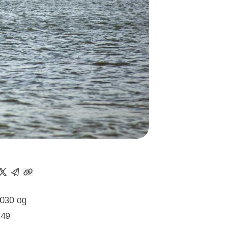
2030 og
249