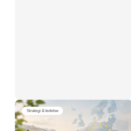
rigtige penge.
Strategi & ledelse