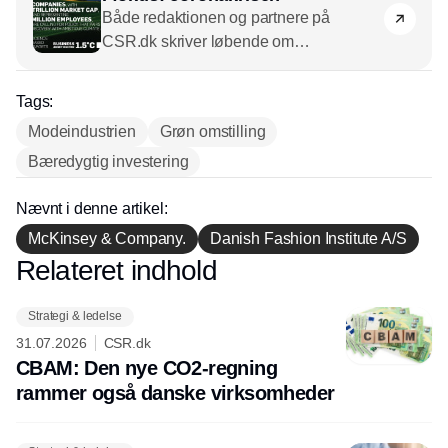
Både redaktionen og partnere på
CSR.dk skriver løbende om
coronakrisen. Vi har samlet alle artikler
her.
Tags:
Modeindustrien
Grøn omstilling
Bæredygtig investering
Nævnt i denne artikel:
McKinsey & Company.
Danish Fashion Institute A/S
Relateret indhold
Annonce
Strategi & ledelse
31.07.2026
CSR.dk
CBAM: Den nye CO2-regning
rammer også danske virksomheder