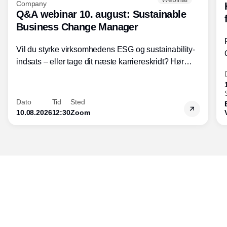
Company
Q&A webinar 10. august: Sustainable
Business Change Manager
Vil du styrke virksomhedens ESG og sustainability-
indsats – eller tage dit næste karriereskridt? Hør
hvordan den praktiske SBCM-uddannelse med
certificering giver dig viden og handlekompetencer
inden for bæredygtig forretningsudvikling - så du
Dato
Tid
Sted
skaber værdi for både samfund og bundlinje.
10.08.2026
12:30
Zoom
Udgiver