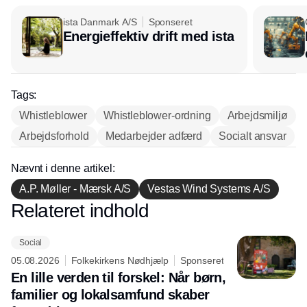
ista Danmark A/S
Sponseret
Energieffektiv drift med ista
Tags:
Whistleblower
Whistleblower-ordning
Arbejdsmiljø
Arbejdsforhold
Medarbejder adfærd
Socialt ansvar
Nævnt i denne artikel:
A.P. Møller - Mærsk A/S
Vestas Wind Systems A/S
Relateret indhold
Annonce
Social
05.08.2026
Folkekirkens Nødhjælp
Sponseret
En lille verden til forskel: Når børn,
familier og lokalsamfund skaber