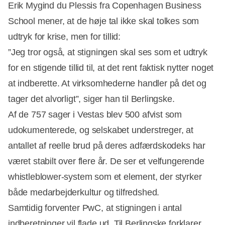
Erik Mygind du Plessis fra Copenhagen Business
School mener, at de høje tal ikke skal tolkes som
udtryk for krise, men for tillid:
”Jeg tror også, at stigningen skal ses som et udtryk
for en stigende tillid til, at det rent faktisk nytter noget
at indberette. At virksomhederne handler på det og
tager det alvorligt”, siger han til Berlingske.
Af de 757 sager i Vestas blev 500 afvist som
udokumenterede, og selskabet understreger, at
antallet af reelle brud på deres adfærdskodeks har
været stabilt over flere år. De ser et velfungerende
whistleblower-system som et element, der styrker
både medarbejderkultur og tilfredshed.
Samtidig forventer PwC, at stigningen i antal
indberetninger vil flade ud. Til Berlingske forklarer