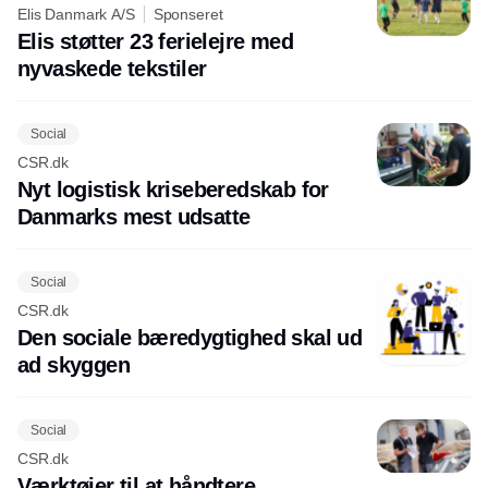
Elis Danmark A/S
Sponseret
Elis støtter 23 ferielejre med
nyvaskede tekstiler
Social
CSR.dk
Nyt logistisk kriseberedskab for
Danmarks mest udsatte
Social
CSR.dk
Den sociale bæredygtighed skal ud
ad skyggen
Social
CSR.dk
Værktøjer til at håndtere