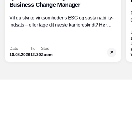
Business Change Manager
Vil du styrke virksomhedens ESG og sustainability-
indsats – eller tage dit næste karriereskridt? Hør
hvordan den praktiske SBCM-uddannelse med
certificering giver dig viden og handlekompetencer
inden for bæredygtig forretningsudvikling - så du
Dato
Tid
Sted
skaber værdi for både samfund og bundlinje.
10.08.2026
12:30
Zoom
Udgiver
Horisont Gruppen a/s
Strandlodsvej 44