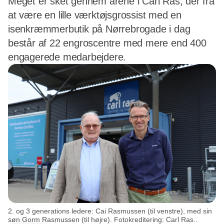
Meget er sket gennem årene i Carl Ras, der fra
at være en lille værktøjsgrossist med en
isenkræmmerbutik på Nørrebrogade i dag
består af 22 engroscentre med mere end 400
engagerede medarbejdere.
2. og 3 generations ledere: Cai Rasmussen (til venstre), med sin
søn Gorm Rasmussen (til højre). Fotokreditering: Carl Ras..