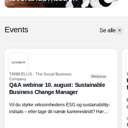
Events
Se alle
TANIA ELLIS - The Social Business
Webinar
Company
Q&A webinar 10. august: Sustainable
Business Change Manager
Vil du styrke virksomhedens ESG og sustainability-
indsats – eller tage dit næste karriereskridt? Hør
hvordan den praktiske SBCM-uddannelse med
certificering giver dig viden og handlekompetencer