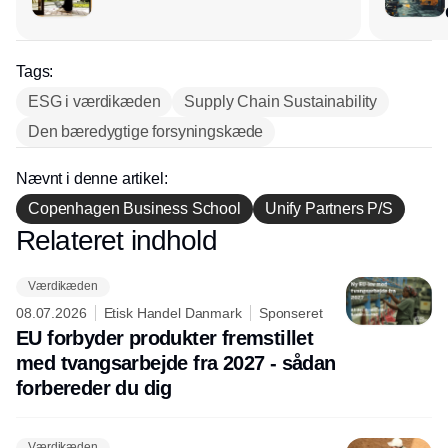
Tags:
ESG i værdikæden
Supply Chain Sustainability
Den bæredygtige forsyningskæde
Nævnt i denne artikel:
Copenhagen Business School
Unify Partners P/S
Relateret indhold
Annonce
Værdikæden
08.07.2026
Etisk Handel Danmark
Sponseret
EU forbyder produkter fremstillet
med tvangsarbejde fra 2027 - sådan
forbereder du dig
Værdikæden