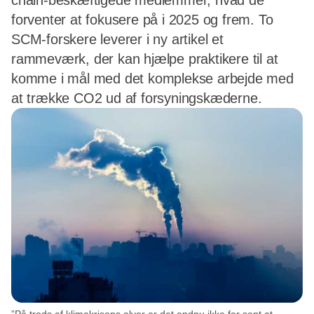
chain-beskæftigede medlemmer, hvad de
forventer at fokusere på i 2025 og frem. To
SCM-forskere leverer i ny artikel et
rammeværk, der kan hjælpe praktikere til at
komme i mål med det komplekse arbejde med
at trække CO2 ud af forsyningskæderne.
”På trods af klimakrisens alvor er det endnu ikke for sent at