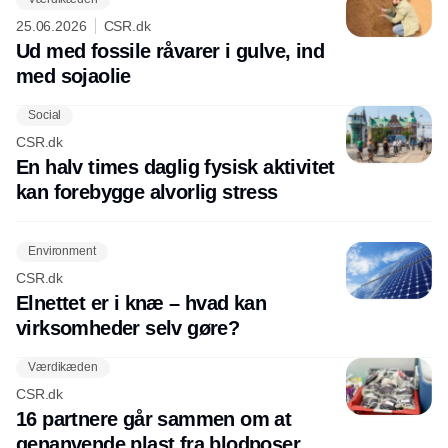
25.06.2026
CSR.dk
Ud med fossile råvarer i gulve, ind
med sojaolie
Social
CSR.dk
En halv times daglig fysisk aktivitet
kan forebygge alvorlig stress
Environment
CSR.dk
Elnettet er i knæ – hvad kan
virksomheder selv gøre?
Værdikæden
CSR.dk
16 partnere går sammen om at
genanvende plast fra blodposer