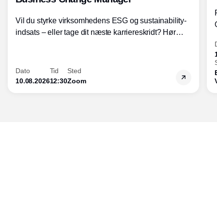
Vil du styrke virksomhedens ESG og sustainability-
indsats – eller tage dit næste karriereskridt? Hør
hvordan den praktiske SBCM-uddannelse med
certificering giver dig viden og handlekompetencer
inden for bæredygtig forretningsudvikling - så du
Dato
Tid
Sted
skaber værdi for både samfund og bundlinje.
10.08.2026
12:30
Zoom
Udgiver
Horisont Gruppen a/s
Strandlodsvej 44
2300 København S