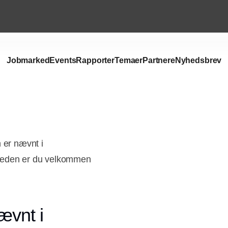
Jobmarked
Events
Rapporter
Temaer
Partnere
Nyhedsbrev
 er nævnt i
mheden er du velkommen
ævnt i