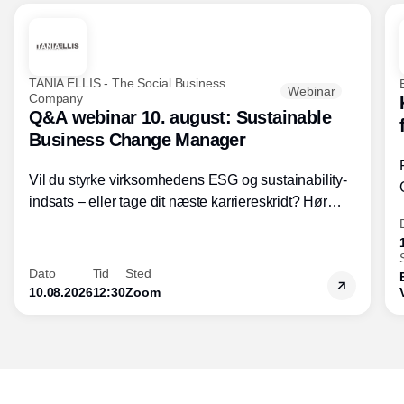
TANIA ELLIS - The Social Business
Webinar
Company
Q&A webinar 10. august: Sustainable
Business Change Manager
Vil du styrke virksomhedens ESG og sustainability-
indsats – eller tage dit næste karriereskridt? Hør
hvordan den praktiske SBCM-uddannelse med
certificering giver dig viden og handlekompetencer
inden for bæredygtig forretningsudvikling - så du
Dato
Tid
Sted
skaber værdi for både samfund og bundlinje.
10.08.2026
12:30
Zoom