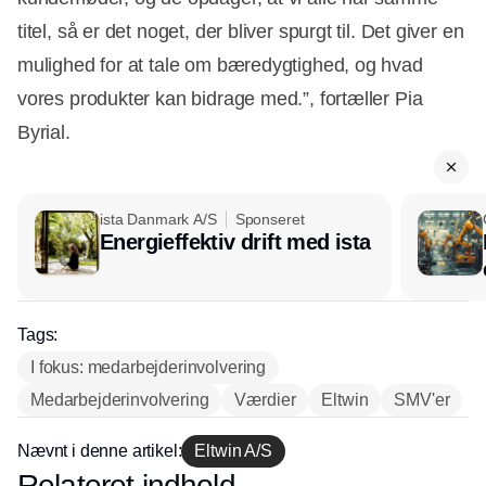
titel, så er det noget, der bliver spurgt til. Det giver en
mulighed for at tale om bæredygtighed, og hvad
vores produkter kan bidrage med.”, fortæller Pia
Byrial.
ista Danmark A/S
Sponseret
Energieffektiv drift med ista
Tags:
I fokus: medarbejderinvolvering
Medarbejderinvolvering
Værdier
Eltwin
SMV'er
Nævnt i denne artikel:
Eltwin A/S
Relateret indhold
Annonce