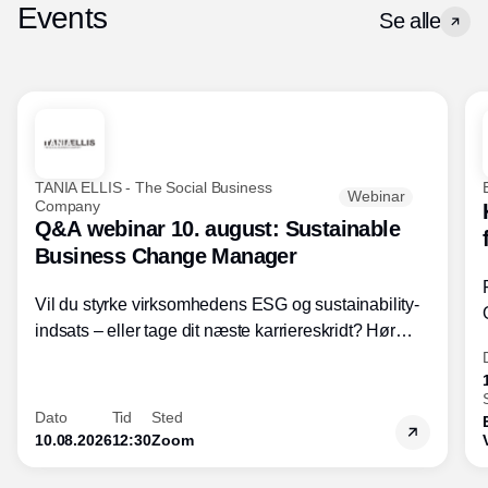
Events
Se alle
TANIA ELLIS - The Social Business
Webinar
Company
Q&A webinar 10. august: Sustainable
Business Change Manager
Vil du styrke virksomhedens ESG og sustainability-
indsats – eller tage dit næste karriereskridt? Hør
hvordan den praktiske SBCM-uddannelse med
certificering giver dig viden og handlekompetencer
inden for bæredygtig forretningsudvikling - så du
Dato
Tid
Sted
skaber værdi for både samfund og bundlinje.
10.08.2026
12:30
Zoom