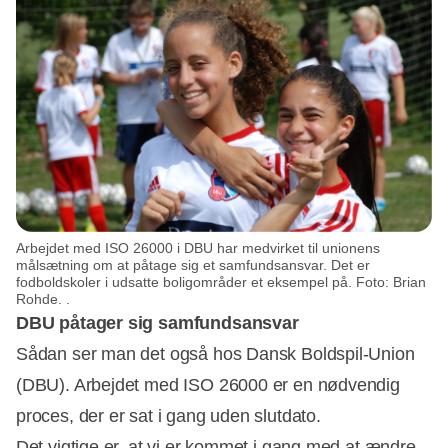
Arbejdet med ISO 26000 i DBU har medvirket til unionens
målsætning om at påtage sig et samfundsansvar. Det er
fodboldskoler i udsatte boligområder et eksempel på. Foto: Brian
Rohde. .
DBU påtager sig samfundsansvar
Sådan ser man det også hos Dansk Boldspil-Union
(DBU). Arbejdet med ISO 26000 er en nødvendig
proces, der er sat i gang uden slutdato.
Det vigtige er, at vi er kommet i gang med at ændre