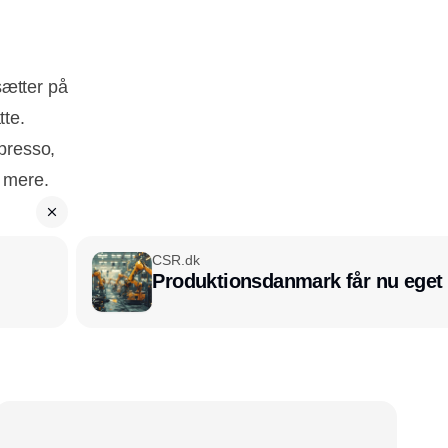
sætter på
tte.
presso,
t mere.
CSR.dk
Produktionsdanmark får nu eget