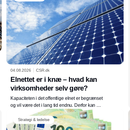
04.08.2026
CSR.dk
Elnettet er i knæ – hvad kan
virksomheder selv gøre?
Kapaciteten i det offentlige elnet er begrænset
og vil være det i lang tid endnu. Derfor kan det
være en god idé at reducere sin afhængighed
af elnettet. For eksempel med solceller og en
Strategi & ledelse
batteriløsning, der også vil hjælpe den grønne