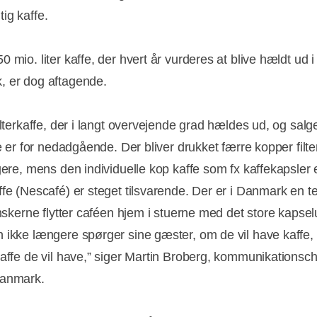
ig kaffe.
 mio. liter kaffe, der hvert år vurderes at blive hældt ud i
 er dog aftagende.
ilterkaffe, der i langt overvejende grad hældes ud, og salge
fe er for nedadgående. Der bliver drukket færre kopper filte
gere, mens den individuelle kop kaffe som fx kaffekapsler e
ffe (Nescafé) er steget tilsvarende. Der er i Danmark en 
anskerne flytter caféen hjem i stuerne med det store kapsel
 ikke længere spørger sine gæster, om de vil have kaffe
kaffe de vil have,” siger Martin Broberg, kommunikationsch
Danmark.