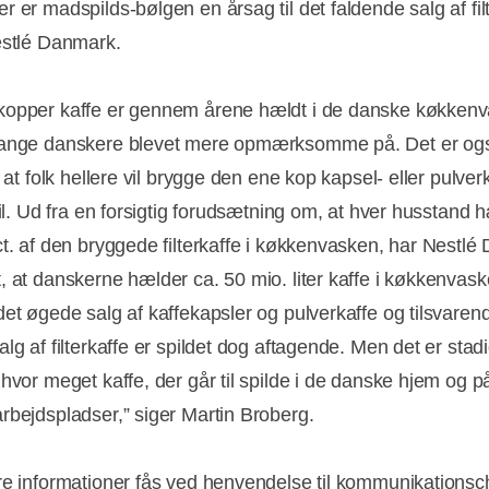
r er madspilds-bølgen en årsag til det faldende salg af fil
estlé Danmark.
opper kaffe er gennem årene hældt i de danske køkkenv
mange danskere blevet mere opmærksomme på. Det er og
, at folk hellere vil brygge den ene kop kapsel- eller pulver
til. Ud fra en forsigtig forudsætning om, at hver husstand 
ct. af den bryggede filterkaffe i køkkenvasken, har Nestl
, at danskerne hælder ca. 50 mio. liter kaffe i køkkenvask
det øgede salg af kaffekapsler og pulverkaffe og tilsvaren
lg af filterkaffe er spildet dog aftagende. Men det er stad
 hvor meget kaffe, der går til spilde i de danske hjem og p
rbejdspladser,” siger Martin Broberg.
re informationer fås ved henvendelse til kommunikationsc