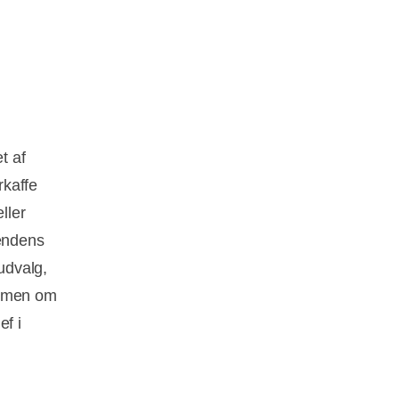
t af
rkaffe
ller
tendens
udvalg,
, men om
ef i