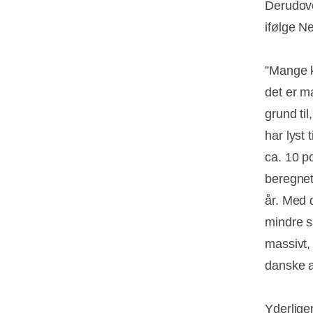
Derudove
ifølge N
”Mange k
det er 
grund til
har lyst 
ca. 10 p
beregnet
år. Med 
mindre sa
massivt,
danske a
Yderlige