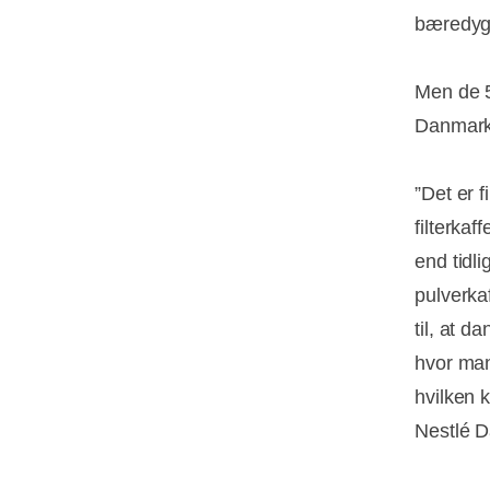
bæredygt
Men de 50
Danmark,
”Det er f
filterkaf
end tidli
pulverka
til, at d
hvor man
hvilken 
Nestlé 