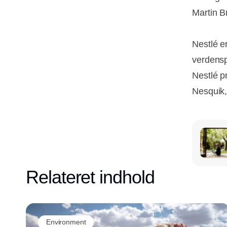
Martin B
Nestlé e
verdensp
Nestlé p
Nesquik,
Relateret indhold
Environment