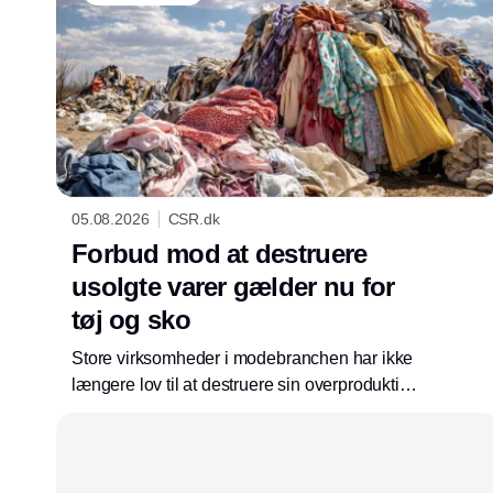
05.08.2026
CSR.dk
Forbud mod at destruere
usolgte varer gælder nu for
tøj og sko
Store virksomheder i modebranchen har ikke
længere lov til at destruere sin overproduktion.
Som en del af ecodesign-forordningen er
krævende regler trådt i kraft, som presser
virksomhederne længere op i
affaldshierarkiet.