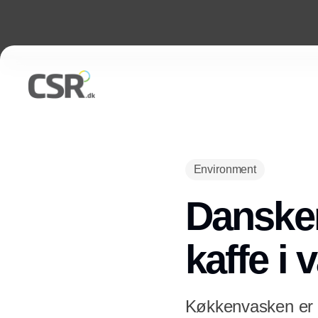
Environment
Dansker
kaffe i
Køkkenvasken er f