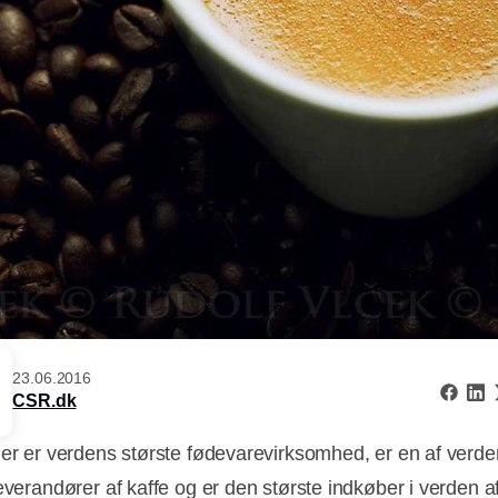
23.06.2016
CSR.dk
der er verdens største fødevarevirksomhed, er en af verd
leverandører af kaffe og er den største indkøber i verden a