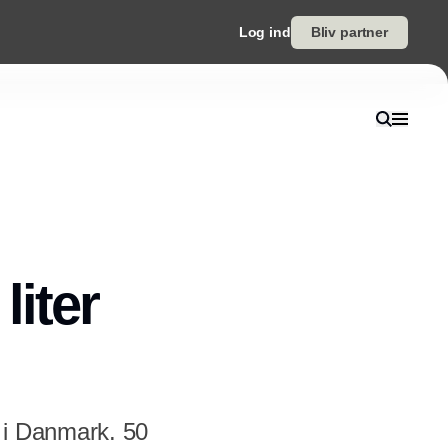
Log ind
Bliv partner
liter
 i Danmark. 50