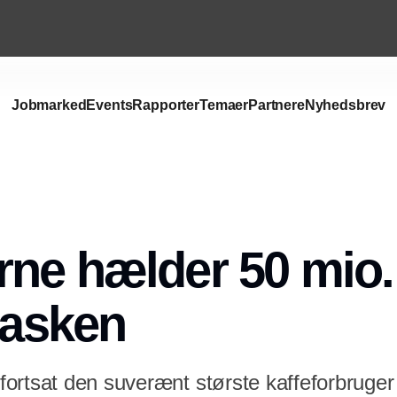
Jobmarked
Events
Rapporter
Temaer
Partnere
Nyhedsbrev
Annonce
ne hælder 50 mio. 
 vasken
ortsat den suverænt største kaffeforbruger