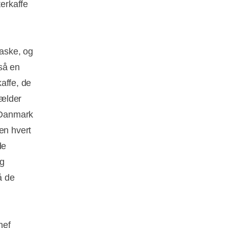
terkaffe
aske, og
så en
kaffe, de
hælder
é Danmark
en hvert
de
ig
å de
hef