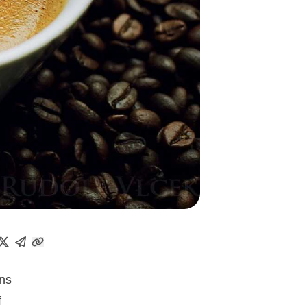
ens
f