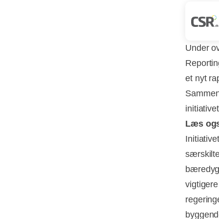
Under ov
Reportin
et nyt ra
Sammen m
initiati
Læs og
Initiativ
særskilt
bæredygt
vigtigere
regering
byggende