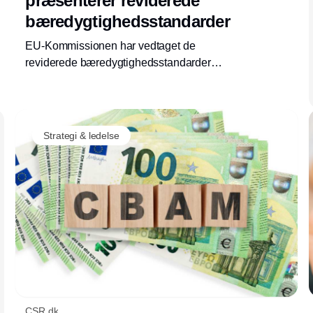
præsenterer reviderede
bæredygtighedsstandarder
EU-Kommissionen har vedtaget de
reviderede bæredygtighedsstandarder
(ESRS) og en ny frivillig standard for mindre
virksomheder. Få overblik her – også om den
videre proces.
Strategi & ledelse
CSR.dk