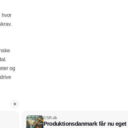
, hvor
krav.
anske
al.
eter og
 drive
CSR.dk
Produktionsdanmark får nu eget