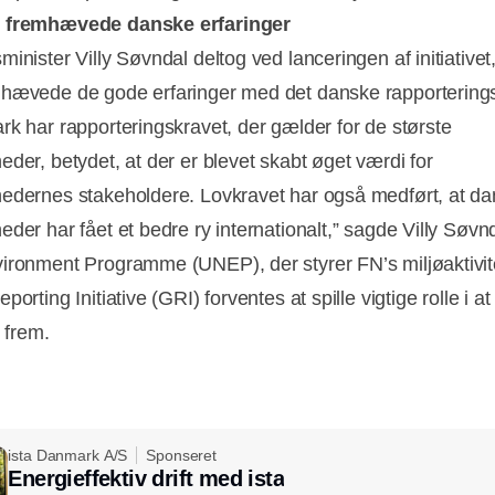
 fremhævede danske erfaringer
inister Villy Søvndal deltog ved lanceringen af initiativet
hævede de gode erfaringer med det danske rapporterings
rk har rapporteringskravet, der gælder for de største
eder, betydet, at der er blevet skabt øget værdi for
edernes stakeholdere. Lovkravet har også medført, at d
der har fået et bedre ry internationalt,” sagde Villy Søvnd
ironment Programme (UNEP), der styrer FN’s miljøaktivit
porting Initiative (GRI) forventes at spille vigtige rolle i at
t frem.
ista Danmark A/S
Sponseret
Energieffektiv drift med ista