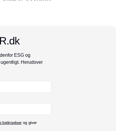
SR.dk
indenfor ESG og
ugentligt. Herudover
g betingelser
og giver