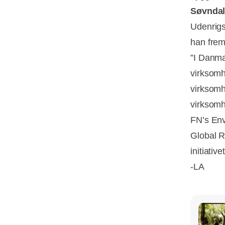
Søvndal
Udenrigsm
han frem
”I Danma
virksomh
virksomh
virksomhe
FN’s Env
Global Re
initiative
-LA