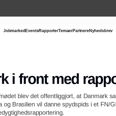
Jobmarked
Events
Rapporter
Temaer
Partnere
Nyhedsbrev
Annonce
 i front med rappo
mødet blev det offentliggjort, at Danmark
 og Brasilien vil danne spydspids i et FN/GRI
dygtighedsrapportering.