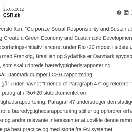
25.06.2012
CSR.dk
erskriften: “Corporate Social Responsibility and Sustainabi
g Create a Green Economy and Sustainable Development
pporterings-initiativ lanceret under Rio+20 mødet i sidste 
ed Frankrig, Brasilien og Sydafrika er Danmark spydspi
vet, som skal udbrede bæredygtighedsrapportering.
så:
Danmark dumper i CSR-rapportering
et går under navnet “Friends of Paragraph 47” og refererer 
e paragraf i Rio+20 slutdokumentet om
Annonce
ighedsrapportering. Paragraf 47 understreger den stadig
 rolle bæredygtighedsrapportering spiller og opfordrer erhv
er og andre relevante interessenter at udvikle denne ram
 på best-practice og med støtte fra FN systemet.