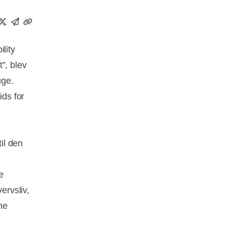
lity
”, blev
uge.
ds for
til den
e
ervsliv,
me