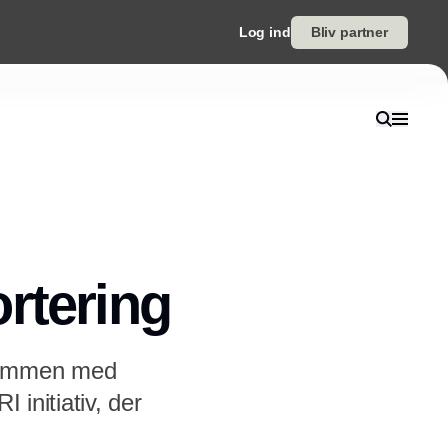
Log ind
Bliv partner
rtering
 sammen med
 initiativ, der