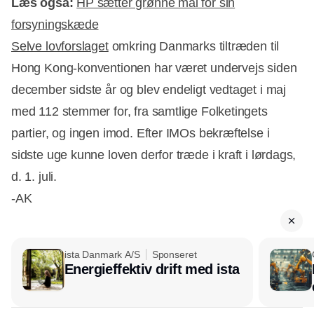
Læs også:
HP sætter grønne mål for sin
forsyningskæde
Selve lovforslaget
omkring Danmarks tiltræden til
Hong Kong-konventionen har været undervejs siden
december sidste år og blev endeligt vedtaget i maj
med 112 stemmer for, fra samtlige Folketingets
partier, og ingen imod. Efter IMOs bekræftelse i
sidste uge kunne loven derfor træde i kraft i lørdags,
d. 1. juli.
-AK
ista Danmark A/S
Sponseret
Energieffektiv drift med ista