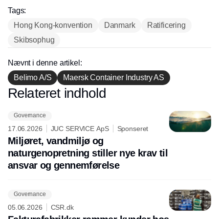
Tags:
Hong Kong-konvention
Danmark
Ratificering
Skibsophug
Nævnt i denne artikel:
Belimo A/S
Maersk Container Industry AS
Relateret indhold
Annonce
Governance
17.06.2026
JUC SERVICE ApS
Sponseret
Miljøret, vandmiljø og
naturgenopretning stiller nye krav til
ansvar og gennemførelse
Governance
05.06.2026
CSR.dk