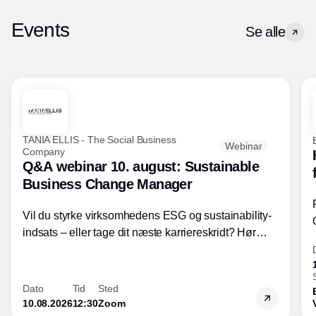
Events
Se alle
TANIA ELLIS - The Social Business
Webinar
Company
Q&A webinar 10. august: Sustainable
Business Change Manager
Vil du styrke virksomhedens ESG og sustainability-
indsats – eller tage dit næste karriereskridt? Hør
hvordan den praktiske SBCM-uddannelse med
certificering giver dig viden og handlekompetencer
inden for bæredygtig forretningsudvikling - så du
Dato
Tid
Sted
skaber værdi for både samfund og bundlinje.
10.08.2026
12:30
Zoom