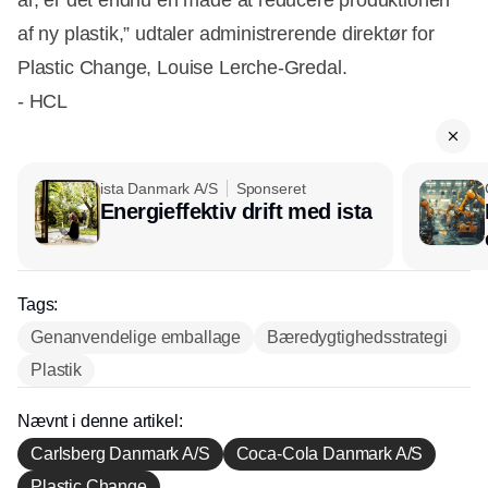
af ny plastik,” udtaler administrerende direktør for
Plastic Change, Louise Lerche-Gredal.
- HCL
ista Danmark A/S
Sponseret
Energieffektiv drift med ista
Tags:
Genanvendelige emballage
Bæredygtighedsstrategi
Plastik
Nævnt i denne artikel:
Carlsberg Danmark A/S
Coca-Cola Danmark A/S
Plastic Change