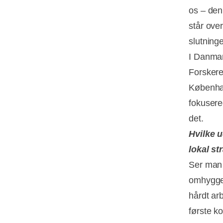
os – den
står over
slutninge
I Danmar
Forskere 
Københav
fokusere
det.
Hvilke u
lokal st
Ser man 
omhyggel
hårdt ar
første ko