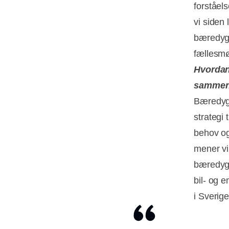
forståel
vi siden
bæredygt
fællesmø
Hvordan 
samme
Bæredygt
strategi 
behov og
mener vi
bæredygt
bil- og 
i Sverige