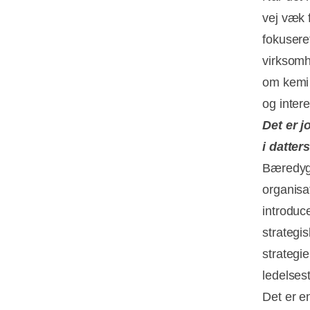
vej væk 
fokusere
virksomh
om kemi 
og inter
Det er 
i datte
Bæredygt
organisa
introduc
strategi
strategi
ledelses
Det er e