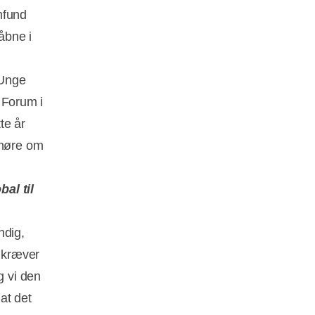
mfund
åbne i
 Unge
i Forum i
te år
 høre om
al til
ndig,
t kræver
g vi den
 at det