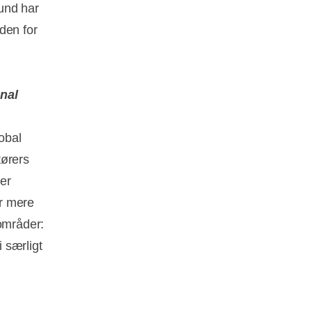
und har
den for
onal
obal
tørers
er
r mere
sområder:
 særligt