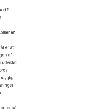
ghed?
m
piller en
l er at
ngen af
 udviklet
ores
redygtig
sninger i
de
 og er på