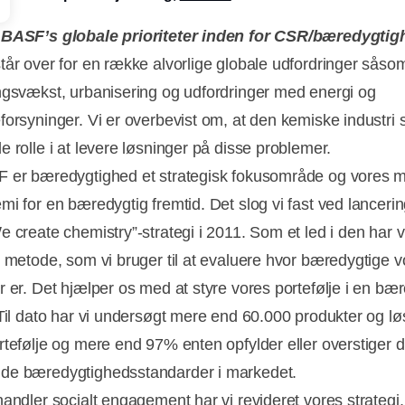
 BASF’s globale prioriteter inden for CSR/bæredygti
tår over for en række alvorlige globale udfordringer såso
ngsvækst, urbanisering og udfordringer med energi og
forsyninger. Vi er overbevist om, at den kemiske industri s
e rolle i at levere løsninger på disse problemer.
 er bæredygtighed et strategisk fokusområde og vores må
mi for en bæredygtig fremtid. Det slog vi fast ved lanceri
 create chemistry”-strategi i 2011. Som et led i den har vi
n metode, som vi bruger til at evaluere hvor bæredygtige v
r er. Det hjælper os med at styre vores portefølje i en bæ
 Til dato har vi undersøgt mere end 60.000 produkter og lø
rtefølje og mere end 97% enten opfylder eller overstiger 
de bæredygtighedsstandarder i markedet.
handler socialt engagement har vi revideret vores strategi,