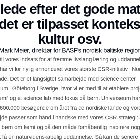
lede efter det gode mat
 det er tilpasset konteks
kultur osv.
Mark Meier, direktør for BASF’s nordisk-baltiske regio
 til vores indsats for at fremme livslang læring og uddanne
har vi for nylig annonceret vores største CSR-initiativ i N
de. Det er et langsigtet samarbejde med science center
m i Göteborg i Sverige, hvor vi er med til at etablere proj
emi’ og et science lab med fokus på børn. Universeum ha
600.000 besøgende om året fra de nordiske lande og vor
de passer som hånd i handske med vores CSR-strategi: 
børn om kemi og på den måde forhåbentlig inspirere nog
at få en naturvidenskabelig uddannelse. Så kan de senere