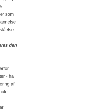
e
 er som
dannelse
ståelse
eres den
erfor
er - fra
ering af
nale
ar