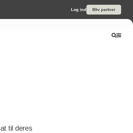
Log ind
Bliv partner
t til deres