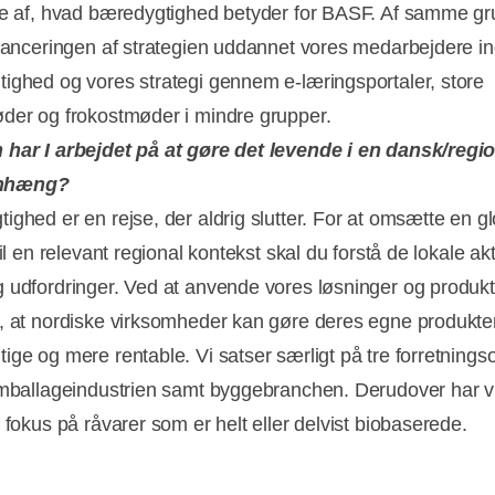
se af, hvad bæredygtighed betyder for BASF. Af samme gr
 lanceringen af strategien uddannet vores medarbejdere in
ighed og vores strategi gennem e-læringsportaler, store
der og frokostmøder i mindre grupper.
har I arbejdet på at gøre det levende i en dansk/regi
nhæng?
ighed er en rejse, der aldrig slutter. For at omsætte en gl
til en relevant regional kontekst skal du forstå de lokale ak
 udfordringer. Ved at anvende vores løsninger og produkt
, at nordiske virksomheder kan gøre deres egne produkte
ige og mere rentable. Vi satser særligt på tre forretning
emballageindustrien samt byggebranchen. Derudover har vi
 fokus på råvarer som er helt eller delvist biobaserede.