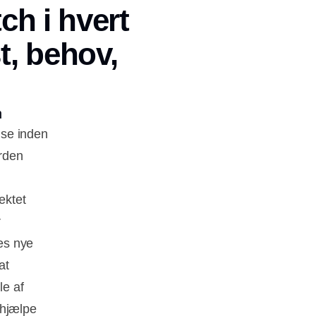
ch i hvert
t, behov,
n
lse inden
orden
ektet
r
es nye
at
le af
 hjælpe