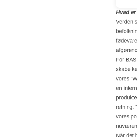
Hvad er
Verden s
befolkni
fødevare
afgørend
For BASF
skabe ke
vores ”We
en inter
produkte
retning.
vores po
nuværen
Når det 