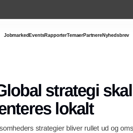
Jobmarked
Events
Rapporter
Temaer
Partnere
Nyhedsbrev
Annonce
lobal strategi skal
nteres lokalt
ksomheders strategier bliver rullet ud og omsa