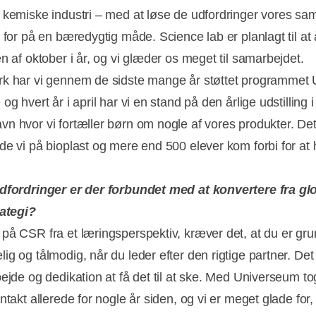
 kemiske industri – med at løse de udfordringer vores sa
 for på en bæredygtig måde. Science lab er planlagt til at 
n af oktober i år, og vi glæder os meget til samarbejdet.
k har vi gennem de sidste mange år støttet programmet
og hvert år i april har vi en stand på den årlige udstilling 
n hvor vi fortæller børn om nogle af vores produkter. Det
de vi på bioplast og mere end 500 elever kom forbi for at
dfordringer er der forbundet med at konvertere fra glob
rategi?
på CSR fra et læringsperspektiv, kræver det, at du er gru
ig og tålmodig, når du leder efter den rigtige partner. De
bejde og dedikation at få det til at ske. Med Universeum to
ntakt allerede for nogle år siden, og vi er meget glade for,