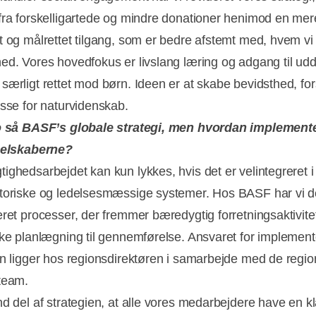
fra forskelligartede og mindre donationer henimod en mer
t og målrettet tilgang, som er bedre afstemt med, hvem vi
Annonce
ed. Vores hovedfokus er livslang læring og adgang til ud
særligt rettet mod børn. Ideen er at skabe bevidsthed, for
esse for naturvidenskab.
jo så BASF’s globale strategi, men hvordan implement
rselskaberne?
ighedsarbejdet kan kun lykkes, hvis det er velintegreret i
toriske og ledelsesmæssige systemer. Hos BASF har vi d
eret processer, der fremmer bæredygtig forretningsaktivitet
ske planlægning til gennemførelse. Ansvaret for implement
en ligger hos regionsdirektøren i samarbejde med de regio
team.
nd del af strategien, at alle vores medarbejdere have en kl