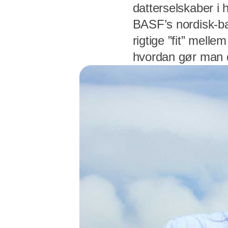
datterselskaber i
BASF’s nordisk-bal
rigtige ”fit” mell
hvordan gør man 