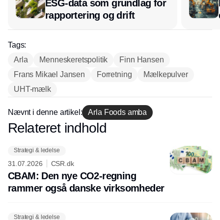
ESG-data som grundlag for
rapportering og drift
Tags:
Arla
Menneskeretspolitik
Finn Hansen
Frans Mikael Jansen
Forretning
Mælkepulver
UHT-mælk
Nævnt i denne artikel:
Arla Foods amba
Relateret indhold
Annonce
Strategi & ledelse
31.07.2026
CSR.dk
CBAM: Den nye CO2-regning
rammer også danske virksomheder
Strategi & ledelse