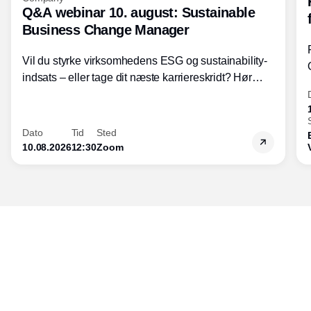
Q&A webinar 10. august: Sustainable
Business Change Manager
Vil du styrke virksomhedens ESG og sustainability-
indsats – eller tage dit næste karriereskridt? Hør
hvordan den praktiske SBCM-uddannelse med
certificering giver dig viden og handlekompetencer
inden for bæredygtig forretningsudvikling - så du
Dato
Tid
Sted
skaber værdi for både samfund og bundlinje.
10.08.2026
12:30
Zoom
Udgiver
Horisont Gruppen a/s