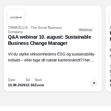
TANIA ELLIS - The Social Business
Webinar
Company
Q&A webinar 10. august: Sustainable
Business Change Manager
Vil du styrke virksomhedens ESG og sustainability-
indsats – eller tage dit næste karriereskridt? Hør
hvordan den praktiske SBCM-uddannelse med
certificering giver dig viden og handlekompetencer
inden for bæredygtig forretningsudvikling - så du
Dato
Tid
Sted
skaber værdi for både samfund og bundlinje.
10.08.2026
12:30
Zoom