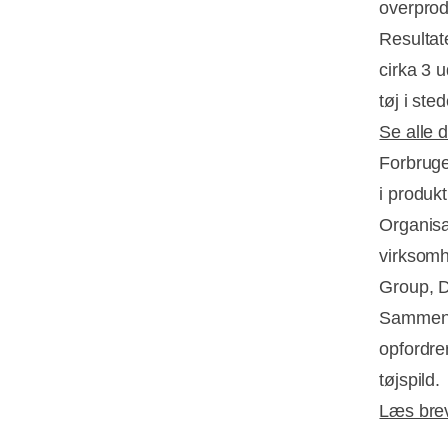
overprod
Resultat
cirka 3 u
tøj i ste
Se alle 
Forbruge
i produk
Organisa
virksomh
Group, D
Sammen h
opfordrer
tøjspild.
Læs brev