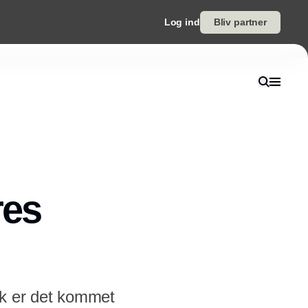
Log ind
Bliv partner
res
nk er det kommet