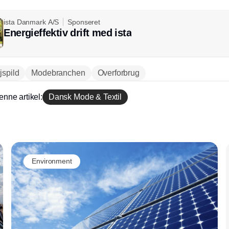
ista Danmark A/S
Sponseret
Energieffektiv drift med ista
jspild
Modebranchen
Overforbrug
enne artikel:
Dansk Mode & Textil
Annonce
Environment