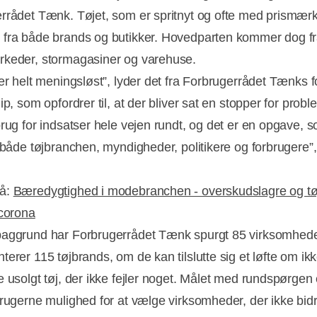
rrådet Tænk. Tøjet, som er spritnyt og ofte med prismærk
fra både brands og butikker. Hovedparten kommer dog f
keder, stormagasiner og varehuse.
ker helt meningsløst”, lyder det fra Forbrugerrådet Tænks
ip, som opfordrer til, at der bliver sat en stopper for probl
brug for indsatser hele vejen rundt, og det er en opgave, 
f både tøjbranchen, myndigheder, politikere og forbrugere”,
Annonce
å:
Bæredygtighed i modebranchen - overskudslagre og tøj
 corona
aggrund har Forbrugerrådet Tænk spurgt 85 virksomhede
erer 115 tøjbrands, om de kan tilslutte sig et løfte om ikk
e usolgt tøj, der ikke fejler noget. Målet med rundspørgen 
brugerne mulighed for at vælge virksomheder, der ikke bidra