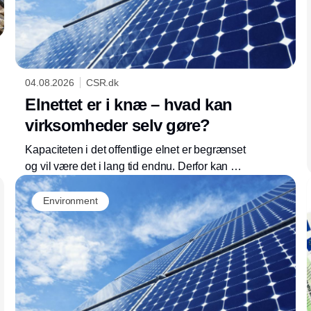
04.08.2026
CSR.dk
Elnettet er i knæ – hvad kan
virksomheder selv gøre?
Kapaciteten i det offentlige elnet er begrænset
og vil være det i lang tid endnu. Derfor kan det
være en god idé at reducere sin afhængighed
af elnettet. For eksempel med solceller og en
Environment
batteriløsning, der også vil hjælpe den grønne
omstilling.