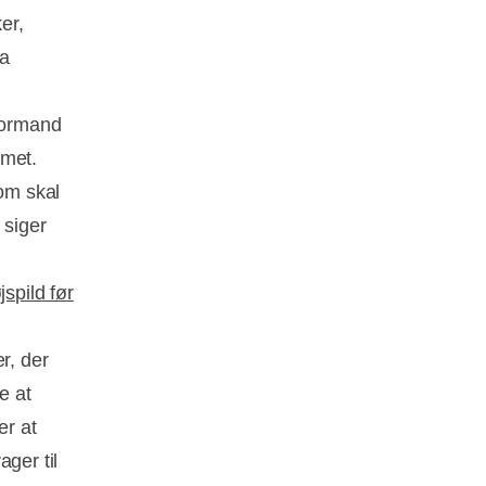
er,
ra
 formand
emet.
som skal
 siger
spild før
r, der
e at
er at
ger til