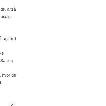
ds, altså
 usolgt
tøjspild
ke
 Salling
, hvor de
d