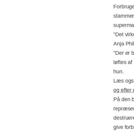
Forbruge
stammer 
supermar
”Det vir
Anja Phil
”Der er 
løftes a
hun.
Læs ogs
og efter
På den b
repræsent
destruer
give for