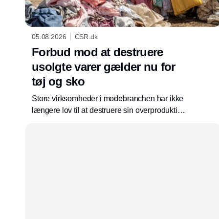
05.08.2026
CSR.dk
Forbud mod at destruere
usolgte varer gælder nu for
tøj og sko
Store virksomheder i modebranchen har ikke
længere lov til at destruere sin overproduktion.
Som en del af ecodesign-forordningen er
krævende regler trådt i kraft, som presser
virksomhederne længere op i
affaldshierarkiet.