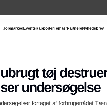
Jobmarked
Events
Rapporter
Temaer
Partnere
Nyhedsbrev
Annonce
 ubrugt tøj destrue
viser undersøgelse
dersøgelser fortaget af forbrugerrådet Tæ