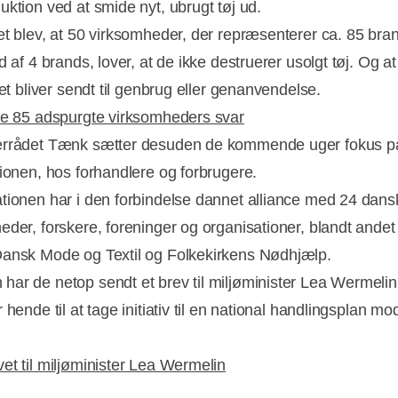
uktion ved at smide nyt, ubrugt tøj ud.
et blev, at 50 virksomheder, der repræsenterer ca. 85 bran
d af 4 brands, lover, at de ikke destruerer usolgt tøj. Og at
det bliver sendt til genbrug eller genanvendelse.
de 85 adspurgte virksomheders svar
rrådet Tænk sætter desuden de kommende uger fokus på 
tionen, hos forhandlere og forbrugere.
tionen har i den forbindelse dannet alliance med 24 dans
eder, forskere, foreninger og organisationer, blandt andet
ansk Mode og Textil og Folkekirkens Nødhjælp.
ar de netop sendt et brev til miljøminister Lea Wermelin
 hende til at tage initiativ til en national handlingsplan mo
et til miljøminister Lea Wermelin