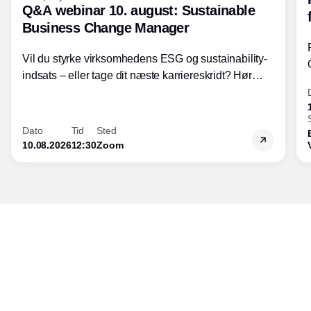
Q&A webinar 10. august: Sustainable
Business Change Manager
Vil du styrke virksomhedens ESG og sustainability-
indsats – eller tage dit næste karriereskridt? Hør
hvordan den praktiske SBCM-uddannelse med
certificering giver dig viden og handlekompetencer
inden for bæredygtig forretningsudvikling - så du
Dato
Tid
Sted
skaber værdi for både samfund og bundlinje.
10.08.2026
12:30
Zoom
Udgiver
Horisont Gruppen a/s