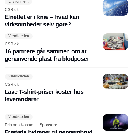
Environment
CSR.dk
Elnettet er i knæ – hvad kan
virksomheder selv gøre?
Værdikæden
CSR.dk
16 partnere går sammen om at
genanvende plast fra blodposer
Værdikæden
CSR.dk
Lave T-shirt-priser koster hos
leverandører
Værdikæden
Fristads Kansas
Sponseret
Fristads bidrager til gennembrud