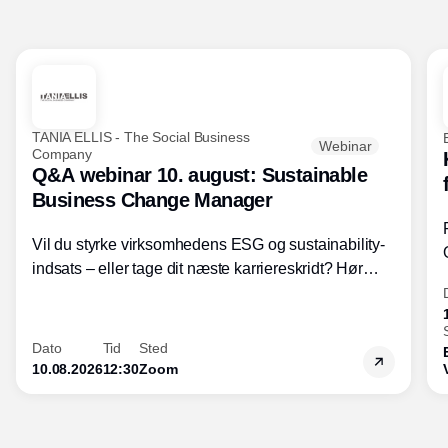
TANIA ELLIS - The Social Business
Webinar
Company
Q&A webinar 10. august: Sustainable
Business Change Manager
Vil du styrke virksomhedens ESG og sustainability-
indsats – eller tage dit næste karriereskridt? Hør
hvordan den praktiske SBCM-uddannelse med
certificering giver dig viden og handlekompetencer
inden for bæredygtig forretningsudvikling - så du
Dato
Tid
Sted
skaber værdi for både samfund og bundlinje.
10.08.2026
12:30
Zoom