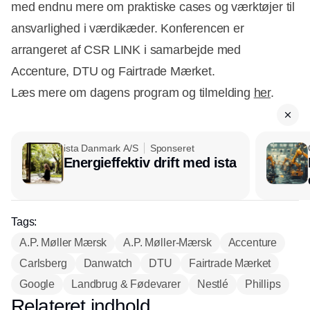
med endnu mere om praktiske cases og værktøjer til
ansvarlighed i værdikæder. Konferencen er
arrangeret af CSR LINK i samarbejde med
Accenture, DTU og Fairtrade Mærket.
Læs mere om dagens program og tilmelding
her
.
ista Danmark A/S
Sponseret
Energieffektiv drift med ista
Tags:
A.P. Møller Mærsk
A.P. Møller-Mærsk
Accenture
Carlsberg
Danwatch
DTU
Fairtrade Mærket
Google
Landbrug & Fødevarer
Nestlé
Phillips
Relateret indhold
Annonce