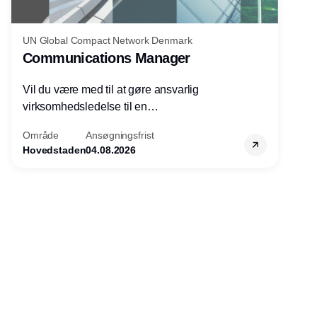
UN Global Compact Network Denmark
Communications Manager
Vil du være med til at gøre ansvarlig
virksomhedsledelse til en
konkurrencefordel for danske
Område
Ansøgningsfrist
virksomheder?
Hovedstaden
04.08.2026
Annonce
Udgiver
Horisont Gruppen a/s
Strandlodsvej 44