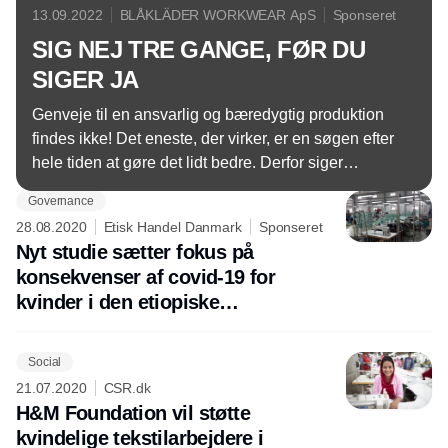
13.09.2022
BLÅKLÄDER WORKWEAR ApS
Sponseret
SIG NEJ TRE GANGE, FØR DU
SIGER JA
Genveje til en ansvarlig og bæredygtig produktion
findes ikke! Det eneste, der virker, er en søgen efter
hele tiden at gøre det lidt bedre. Derfor siger
Blåkläder i runde tal nej tre gange, før vi siger ja til
Governance
et nyt tiltag, der peger i en grøn retning.
28.08.2020
Etisk Handel Danmark
Sponseret
Nyt studie sætter fokus på
konsekvenser af covid-19 for
kvinder i den etiopiske
beklædningsindustri
Social
21.07.2020
CSR.dk
H&M Foundation vil støtte
kvindelige tekstilarbejdere i