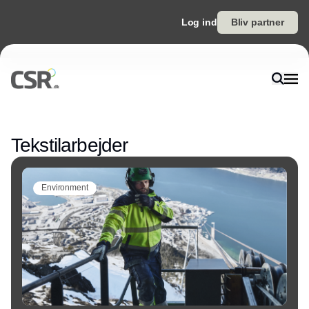
Log ind
Bliv partner
Annonce
Tekstilarbejder
Environment