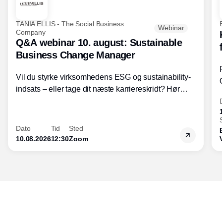
TANIA ELLIS - The Social Business
Webinar
Company
Q&A webinar 10. august: Sustainable
Business Change Manager
Vil du styrke virksomhedens ESG og sustainability-
indsats – eller tage dit næste karriereskridt? Hør
hvordan den praktiske SBCM-uddannelse med
certificering giver dig viden og handlekompetencer
inden for bæredygtig forretningsudvikling - så du
Dato
Tid
Sted
skaber værdi for både samfund og bundlinje.
10.08.2026
12:30
Zoom