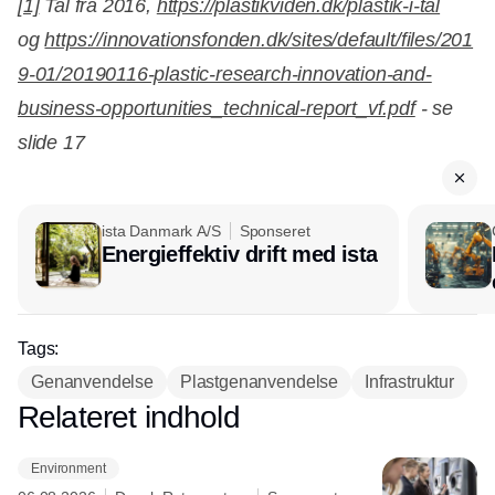
[1]
Tal fra 2016,
https://plastikviden.dk/plastik-i-tal
og
https://innovationsfonden.dk/sites/default/files/201
9-01/20190116-plastic-research-innovation-and-
business-opportunities_technical-report_vf.pdf
- se
slide 17
ista Danmark A/S
Sponseret
Energieffektiv drift med ista
Tags:
Genanvendelse
Plastgenanvendelse
Infrastruktur
Relateret indhold
Annonce
Environment