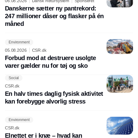
06.08.2026
Dansk Retursystem
Sponseret
Danskerne sætter ny pantrekord:
247 millioner dåser og flasker på én
måned
Environment
05.08.2026
CSR.dk
Forbud mod at destruere usolgte
varer gælder nu for tøj og sko
Social
CSR.dk
En halv times daglig fysisk aktivitet
kan forebygge alvorlig stress
Environment
CSR.dk
Elnettet er i knæ – hvad kan