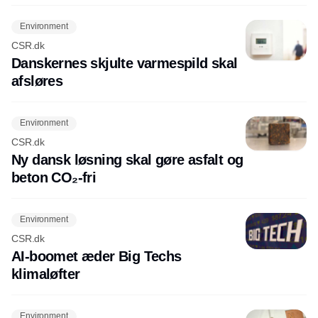
Environment
CSR.dk
Danskernes skjulte varmespild skal
afsløres
Environment
CSR.dk
Ny dansk løsning skal gøre asfalt og
beton CO₂-fri
Environment
CSR.dk
AI-boomet æder Big Techs
klimaløfter
Environment