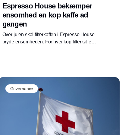
Espresso House bekæmper
ensomhed en kop kaffe ad
gangen
Over julen skal filterkaffen i Espresso House
bryde ensomheden. For hver kop filterkaffe
der bliver solgt i Danmark, Tyskland og
Finland, donerer Espresso House til Røde
Kors’ arbejde med at bekæmpe ensomhed
under titlen CupTogether.
Governance