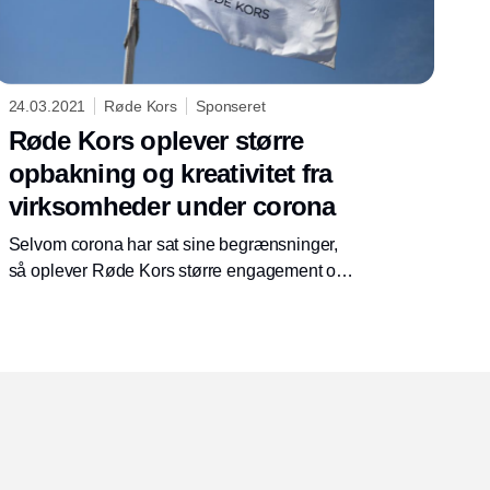
24.03.2021
Røde Kors
Sponseret
Røde Kors oplever større
opbakning og kreativitet fra
virksomheder under corona
Selvom corona har sat sine begrænsninger,
så oplever Røde Kors større engagement og
kreativitet fra virksomhederne under krisen, og
i 2020 har 20% flere virksomheder doneret
end i året før.