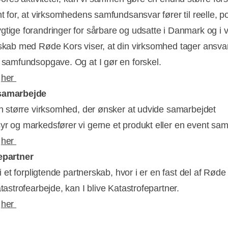
nt for, at virksomhedens samfundsansvar fører til reelle, po
tige forandringer for sårbare og udsatte i Danmark og i 
skab med Røde Kors viser, at din virksomhed tager ansvar
 samfundsopgave. Og at I gør en forskel.
e
her
samarbejde
en større virksomhed, der ønsker at udvide samarbejdet
r og markedsfører vi gerne et produkt eller en event s
e
her
epartner
 i et forpligtende partnerskab, hvor i er en fast del af Røde
tastrofearbejde, kan I blive Katastrofepartner.
e
her