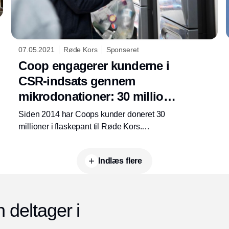
07.05.2021
Røde Kors
Sponseret
Coop engagerer kunderne i
CSR-indsats gennem
mikrodonationer: 30 millioner
samlet ind i flaskepant
Siden 2014 har Coops kunder doneret 30
millioner i flaskepant til Røde Kors.
Mikrodonationer engagerer kunderne i CSR-
indsatsen og gør indsatsen nærværende.
Indlæs flere
deltager i