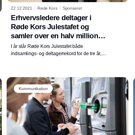
22.12.2021
Røde Kors
Sponseret
Erhvervsledere deltager i
Røde Kors Julestafet og
samler over en halv million
ind
I år slår Røde Kors Julestafet både
indsamlings- og deltagerrekord for de tre år,
den er løbet af stablen. 15 erhvervsledere i
store danske virksomheder tog imod stafetten
og samlede over en halv million ind til Røde
Kors’ arbejde.
Kommunikation