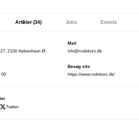
Artikler
(34)
Jobs
Events
Mail
 27, 2100 København Ø,
info@rodekors.dk
Besøg site
 00
https://www.rodekors.dk/
ier
Twitter