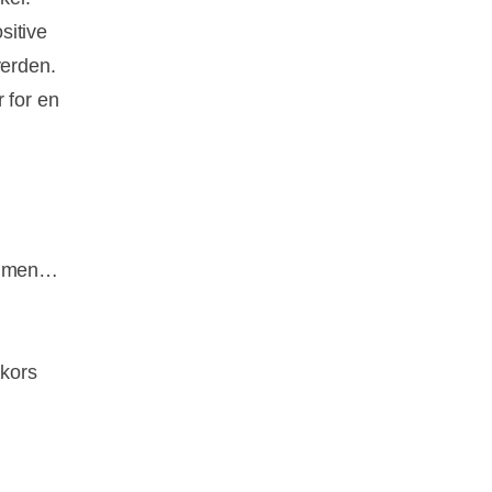
sitive
verden.
 for en
ammen
 kors