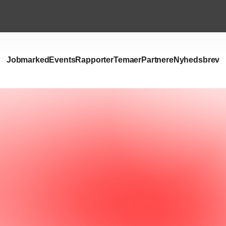
Jobmarked
Events
Rapporter
Temaer
Partnere
Nyhedsbrev