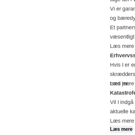
Vi er gara
og bæredyg
Et partner
væsentligt
Læs mer
Erhvervs
Hvis I er 
skræddersy
med jer.
Læs mer
Katastrof
Vil I indgå
aktuelle ka
Læs mer
Læs mere