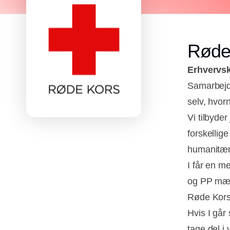
Røde
Erhvervsk
Samarbejde
selv, hvor
Vi tilbyde
forskellig
humanitær
I får en m
og PP mærk
Røde Kors’
Hvis I går
tage del i