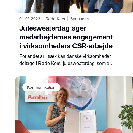
01.02.2022
Røde Kors
Sponseret
Julesweaterdag øger
medarbejdernes engagement
i virksomheders CSR-arbejde
For andet år i træk kan danske virksomheder
deltage i Røde Kors’ julesweaterdag, som er
en mulighed for at engagere medarbejderne i
CSR-arbejdet, sprede glæde på gangene og
gøre en forskel for udsatte mennesker verden
Kommunikation
over.