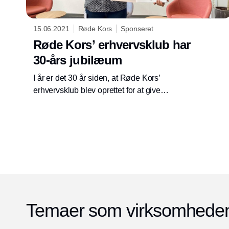
15.06.2021
Røde Kors
Sponseret
Røde Kors’ erhvervsklub har
30-års jubilæum
I år er det 30 år siden, at Røde Kors’
erhvervsklub blev oprettet for at give
virksomheder en mulighed for at tage et
socialt ansvar og hjælpe sårbare mennesker
verden over.
Temaer som virksomheden 