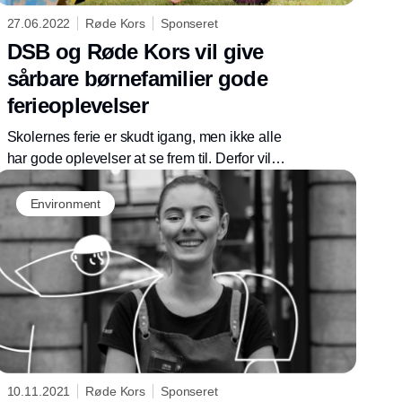
27.06.2022
Røde Kors
Sponseret
DSB og Røde Kors vil give
sårbare børnefamilier gode
ferieoplevelser
Skolernes ferie er skudt igang, men ikke alle
har gode oplevelser at se frem til. Derfor vil
DSB og Røde Kors hjælpe sårbare
børnefamilier på ferielejre og hjælpe dem ind i
Environment
fællesskabet.
10.11.2021
Røde Kors
Sponseret