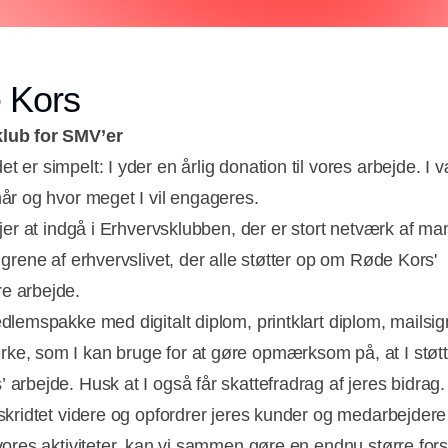
 Kors
lub for SMV’er
t er simpelt: I yder en årlig donation til vores arbejde. I 
når og hvor meget I vil engageres.
r jer at indgå i Erhvervsklubben, der er stort netværk af m
e grene af erhvervslivet, der alle støtter op om Røde Kors'
e arbejde.
edlemspakke med digitalt diplom, printklart diplom, mailsig
e, som I kan bruge for at gøre opmærksom på, at I støtt
 arbejde. Husk at I også får skattefradrag af jeres bidrag.
 skridtet videre og opfordrer jeres kunder og medarbejdere t
 vores aktiviteter, kan vi sammen gøre en endnu større fors