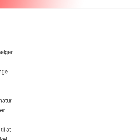
vælger
ange
natur
er
il at
kel.