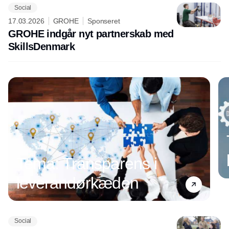
Social
17.03.2026
GROHE
Sponseret
GROHE indgår nyt partnerskab med
SkillsDenmark
Tema: Transparens i
leverandørkæden
Social
Annonce