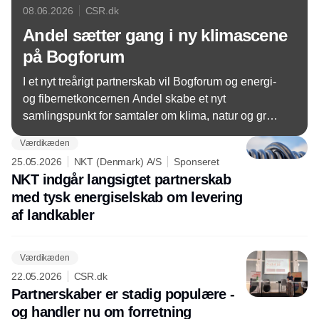
08.06.2026
CSR.dk
Andel sætter gang i ny klimascene
på Bogforum
I et nyt treårigt partnerskab vil Bogforum og energi-
og fibernetkoncernen Andel skabe et nyt
samlingspunkt for samtaler om klima, natur og grøn
omstilling – med litteraturen som indgang til nogle
Værdikæden
af tidens største spørgsmål og mest alvorlige
25.05.2026
NKT (Denmark) A/S
Sponseret
udfordringer.
NKT indgår langsigtet partnerskab
med tysk energiselskab om levering
af landkabler
Værdikæden
22.05.2026
CSR.dk
Partnerskaber er stadig populære -
og handler nu om forretning