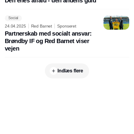
Den enes affald - den andens guld
Social
24.04.2025
Red Barnet
Sponseret
Partnerskab med socialt ansvar:
Brøndby IF og Red Barnet viser
vejen
Indlæs flere
Annonce
Udgiver
Horisont Gruppen a/s
Strandlodsvej 44