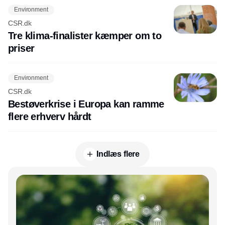
Environment
CSR.dk
Tre klima-finalister kæmper om to
priser
Environment
CSR.dk
Bestøverkrise i Europa kan ramme
flere erhverv hårdt
Indlæs flere
Annonce