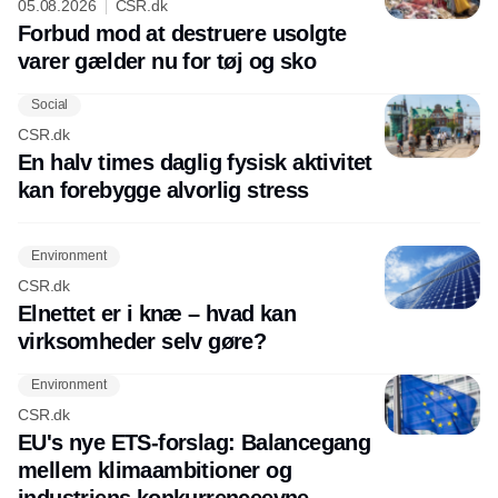
05.08.2026
CSR.dk
Forbud mod at destruere usolgte
varer gælder nu for tøj og sko
Social
CSR.dk
En halv times daglig fysisk aktivitet
kan forebygge alvorlig stress
Environment
CSR.dk
Elnettet er i knæ – hvad kan
virksomheder selv gøre?
Environment
CSR.dk
EU's nye ETS-forslag: Balancegang
mellem klimaambitioner og
industriens konkurrenceevne