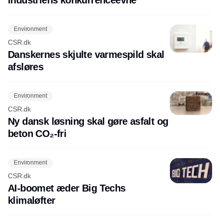
Environment
CSR.dk
Danskernes skjulte varmespild skal
afsløres
Environment
CSR.dk
Ny dansk løsning skal gøre asfalt og
beton CO₂-fri
Environment
CSR.dk
AI-boomet æder Big Techs
klimaløfter