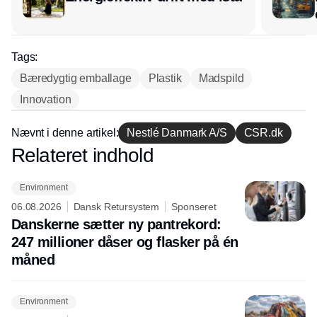
Tags:
Bæredygtig emballage
Plastik
Madspild
Innovation
Nævnt i denne artikel:
Nestlé Danmark A/S
CSR.dk
Relateret indhold
Annonce
Environment
06.08.2026
Dansk Retursystem
Sponseret
Danskerne sætter ny pantrekord:
247 millioner dåser og flasker på én
måned
Environment