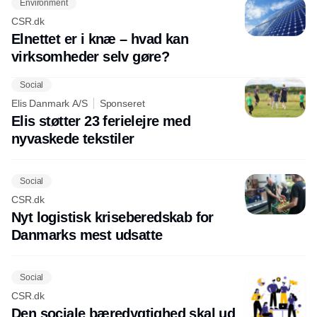
Environment
CSR.dk
Elnettet er i knæ – hvad kan
virksomheder selv gøre?
Social
Elis Danmark A/S
Sponseret
Elis støtter 23 ferielejre med
nyvaskede tekstiler
Social
CSR.dk
Nyt logistisk kriseberedskab for
Danmarks mest udsatte
Social
CSR.dk
Den sociale bæredygtighed skal ud