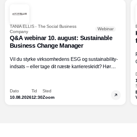
TANIA ELLIS - The Social Business
Webinar
Company
Q&A webinar 10. august: Sustainable
Business Change Manager
Vil du styrke virksomhedens ESG og sustainability-
indsats – eller tage dit næste karriereskridt? Hør
hvordan den praktiske SBCM-uddannelse med
certificering giver dig viden og handlekompetencer
inden for bæredygtig forretningsudvikling - så du
Dato
Tid
Sted
skaber værdi for både samfund og bundlinje.
10.08.2026
12:30
Zoom