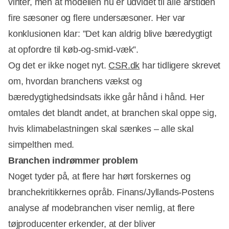
vinter, men at modellen nu er udvidet til alle årstiden
fire sæsoner og flere undersæsoner. Her var
konklusionen klar: ”Det kan aldrig blive bæredygtigt
at opfordre til køb-og-smid-væk”.
Og det er ikke noget nyt.
CSR.dk
har tidligere skrevet
om, hvordan branchens vækst og
bæredygtighedsindsats ikke går hånd i hånd. Her
omtales det blandt andet, at branchen skal oppe sig,
hvis klimabelastningen skal sænkes – alle skal
simpelthen med.
Branchen indrømmer problem
Noget tyder på, at flere har hørt forskernes og
branchekritikkernes opråb. Finans/Jyllands-Postens
analyse af modebranchen viser nemlig, at flere
tøjproducenter erkender, at der bliver