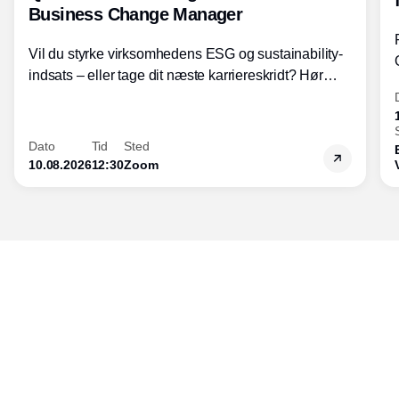
Business Change Manager
Vil du styrke virksomhedens ESG og sustainability-
indsats – eller tage dit næste karriereskridt? Hør
hvordan den praktiske SBCM-uddannelse med
certificering giver dig viden og handlekompetencer
inden for bæredygtig forretningsudvikling - så du
Dato
Tid
Sted
skaber værdi for både samfund og bundlinje.
10.08.2026
12:30
Zoom
Udgiver
Horisont Gruppen a/s
Strandlodsvej 44