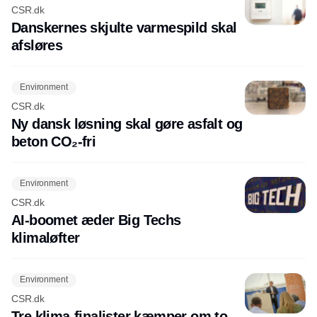
CSR.dk
Danskernes skjulte varmespild skal
afsløres
Environment
CSR.dk
Ny dansk løsning skal gøre asfalt og
beton CO₂-fri
Environment
CSR.dk
AI-boomet æder Big Techs
klimaløfter
Environment
CSR.dk
Tre klima-finalister kæmper om to