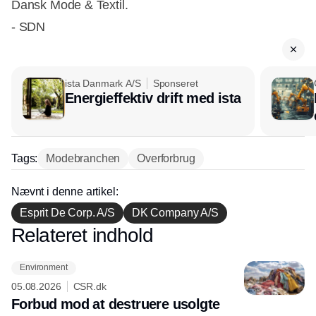
Dansk Mode & Textil.
- SDN
ista Danmark A/S
Sponseret
Energieffektiv drift med ista
Tags:
Modebranchen
Overforbrug
Nævnt i denne artikel:
Esprit De Corp. A/S
DK Company A/S
Relateret indhold
Annonce
Environment
05.08.2026
CSR.dk
Forbud mod at destruere usolgte