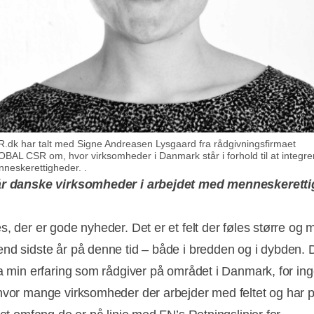
.dk har talt med Signe Andreasen Lysgaard fra rådgivningsfirmaet
BAL CSR om, hvor virksomheder i Danmark står i forhold til at integre
neskerettigheder. .
år danske virksomheder i arbejdet med menneskerett
s, der er gode nyheder. Det er et felt der føles større og 
nd sidste år på denne tid – både i bredden og i dybden. D
ra min erfaring som rådgiver på området i Danmark, for in
Annonce
hvor mange virksomheder der arbejder med feltet og har po