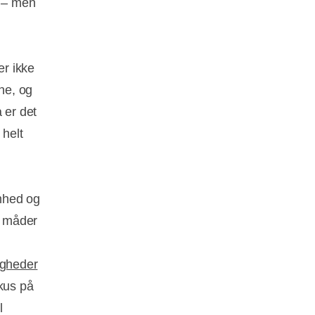
t – men
er ikke
ne, og
 er det
 helt
mhed og
e måder
igheder
okus på
l