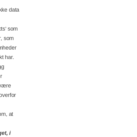
ikke data
cts’ som
r, som
omheder
t har.
ag
r
 være
overfor
om, at
et, i