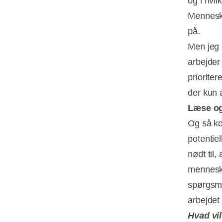
og i hvil
Menneske
på.
Men jeg 
arbejder
priorite
der kun 
Læse o
Og så ko
potentie
nødt til
menneske
spørgsmå
arbejdet
Hvad vil