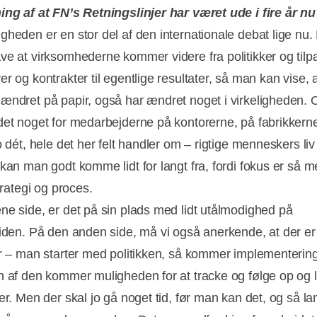
ing af at FN’s Retningslinjer har været ude i fire år n
gheden er en stor del af den internationale debat lige nu.
ve at virksomhederne kommer videre fra politikker og tilp
r og kontrakter til egentlige resultater, så man kan vise, a
ændret på papir, også har ændret noget i virkeligheden.
det noget for medarbejderne på kontorerne, på fabrikkern
 dét, hele det her felt handler om – rigtige menneskers liv 
 kan man godt komme lidt for langt fra, fordi fokus er så 
strategi og proces.
ne side, er det på sin plads med lidt utålmodighed på
siden. På den anden side, må vi også anerkende, at der er
or – man starter med politikken, så kommer implementerin
n af den kommer muligheden for at tracke og følge op og 
er. Men der skal jo gå noget tid, før man kan det, og så la