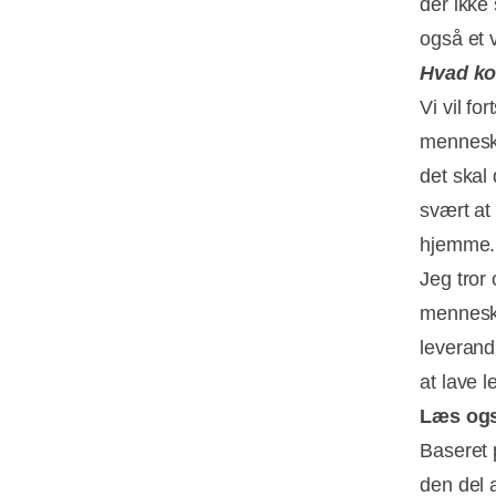
der ikke
også et v
Hvad kom
Vi vil fo
menneske
det skal
svært at
hjemme.
Jeg tror 
menneske
leverand
at lave l
Læs og
Baseret 
den del 