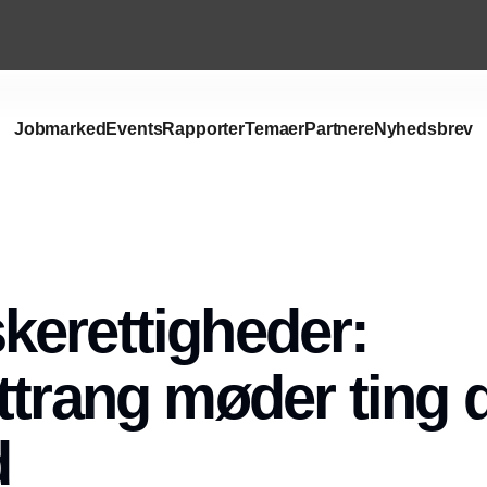
Jobmarked
Events
Rapporter
Temaer
Partnere
Nyhedsbrev
Annonce
erettigheder:
ttrang møder ting 
d