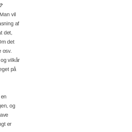
u?
 Man vil
asning af
t det,
 Om det
e osv.
og vilkår
meget på
 en
gen, og
lave
ngt er