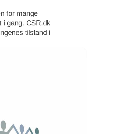
en for mange
dt i gang. CSR.dk
genes tilstand i