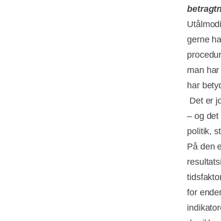
betragtn
Utålmodi
gerne ha
procedure
man har 
har bety
Det er jo
– og det
politik, 
På den e
resultat
tidsfakt
for ende
indikator