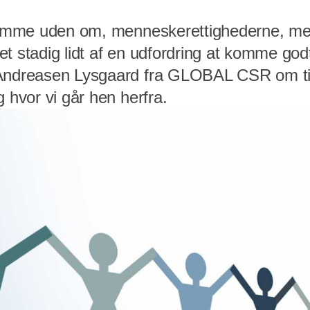
t komme uden om, menneskerettighederne, m
et stadig lidt af en udfordring at komme go
Andreasen Lysgaard fra GLOBAL CSR om tin
g hvor vi går hen herfra.