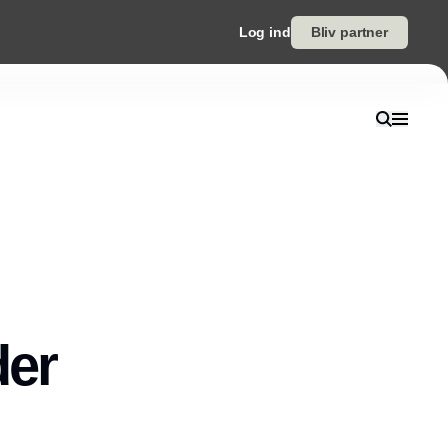
Log ind
Bliv partner
der