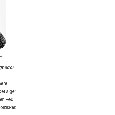
re
igheder
mere
et siger
gen ved
litikker,