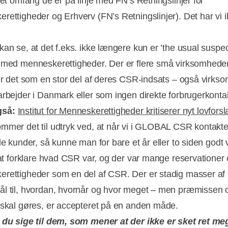
ket omfang de er på linje med FN’s Retningslinjer for
rettigheder og Erhverv (FN’s Retningslinjer). Det har vi 
kan se, at det f.eks. ikke længere kun er ’the usual suspe
 med menneskerettigheder. Der er flere små virksomhede
rer det som en stor del af deres CSR-indsats – også virks
arbejder i Danmark eller som ingen direkte forbrugerkontak
gså:
Institut for Menneskerettigheder kritiserer nyt lovforsl
mmer det til udtryk ved, at når vi i GLOBAL CSR kontakte
lle kunder, så kunne man for bare et år eller to siden godt
, at forklare hvad CSR var, og der var mange reservationer 
rettigheder som en del af CSR. Der er stadig masser af
l til, hvordan, hvornår og hvor meget – men præmissen 
 skal gøres, er accepteret på en anden måde.
 du sige til dem, som mener at der ikke er sket ret meg