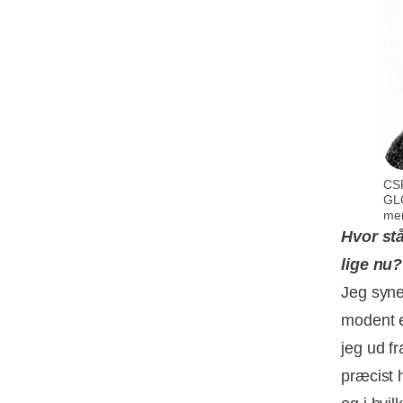
CSR
GLO
men
Hvor st
lige nu?
Jeg syne
modent e
jeg ud f
præcist 