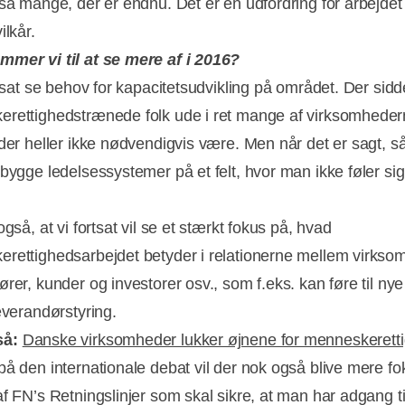
 så mange, der er endnu. Det er en udfordring for arbejde
ilkår.
mer vi til at se mere af i 2016?
rtsat se behov for kapacitetsudvikling på området. Der sidd
rettighedstrænede folk ude i ret mange af virksomheder
 der heller ikke nødvendigvis være. Men når det er sagt, så
 bygge ledelsessystemer på et felt, hvor man ikke føler sig
også, at vi fortsat vil se et stærkt fokus på, hvad
rettighedsarbejdet betyder i relationerne mellem virkso
ører, kunder og investorer osv., som f.eks. kan føre til ny
everandørstyring.
så:
Danske virksomheder lukker øjnene for menneskerett
på den internationale debat vil der nok også blive mere f
af FN’s Retningslinjer som skal sikre, at man har adgang ti