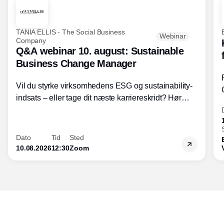
TANIA ELLIS - The Social Business
Webinar
Company
Q&A webinar 10. august: Sustainable
Business Change Manager
Vil du styrke virksomhedens ESG og sustainability-
indsats – eller tage dit næste karriereskridt? Hør
hvordan den praktiske SBCM-uddannelse med
certificering giver dig viden og handlekompetencer
inden for bæredygtig forretningsudvikling - så du
Dato
Tid
Sted
skaber værdi for både samfund og bundlinje.
10.08.2026
12:30
Zoom