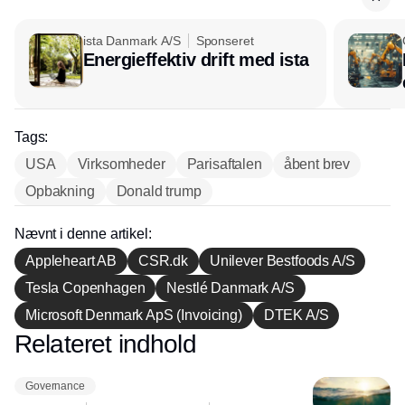
ista Danmark A/S
Sponseret
Energieffektiv drift med ista
Tags:
USA
Virksomheder
Parisaftalen
åbent brev
Opbakning
Donald trump
Nævnt i denne artikel:
Appleheart AB
CSR.dk
Unilever Bestfoods A/S
Tesla Copenhagen
Nestlé Danmark A/S
Microsoft Denmark ApS (Invoicing)
DTEK A/S
Relateret indhold
Annonce
Governance