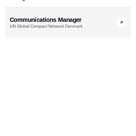
Communications Manager
UN Global Compact Network Denmark
Udgiver
Horisont Gruppen a/s
Strandlodsvej 44
2300 København S
Telefon:
53506060
www.horisontgruppen.dk
Indhold
Environment
Strategi og
Partnere