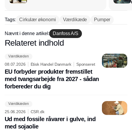
Tags:
Cirkulær økonomi
Værdikæde
Pumper
Nævnt i denne artikel:
Danfoss A/S
Relateret indhold
Annonce
Værdikæden
08.07.2026
Etisk Handel Danmark
Sponseret
EU forbyder produkter fremstillet
med tvangsarbejde fra 2027 - sådan
forbereder du dig
Værdikæden
25.06.2026
CSR.dk
Ud med fossile råvarer i gulve, ind
med sojaolie