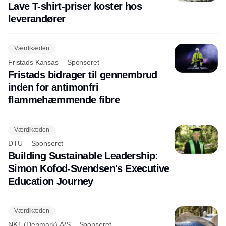
Lave T-shirt-priser koster hos
leverandører
Værdikæden
Fristads Kansas
Sponseret
Fristads bidrager til gennembrud
inden for antimonfri
flammehæmmende fibre
Værdikæden
DTU
Sponseret
Building Sustainable Leadership:
Simon Kofod-Svendsen's Executive
Education Journey
Værdikæden
NKT (Denmark) A/S
Sponseret