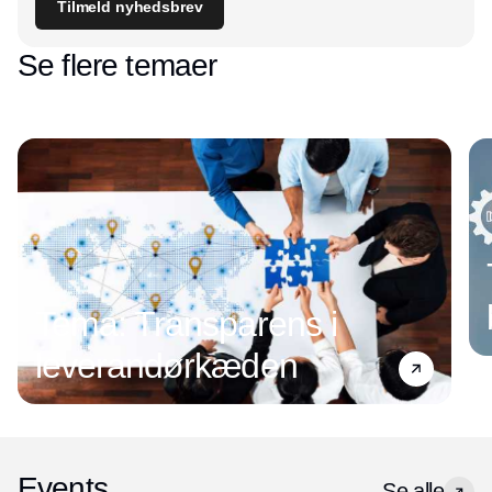
Tilmeld nyhedsbrev
Se flere temaer
Tema: Transparens i
leverandørkæden
Events
Se alle