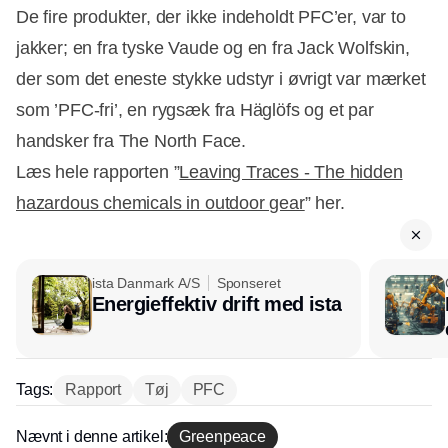
De fire produkter, der ikke indeholdt PFC’er, var to
jakker; en fra tyske Vaude og en fra Jack Wolfskin,
der som det eneste stykke udstyr i øvrigt var mærket
som ’PFC-fri’, en rygsæk fra Häglöfs og et par
handsker fra The North Face.
Læs hele rapporten ”
Leaving Traces - The hidden
hazardous chemicals in outdoor gear
” her.
ista Danmark A/S
Sponseret
Energieffektiv drift med ista
Tags:
Rapport
Tøj
PFC
Nævnt i denne artikel:
Greenpeace