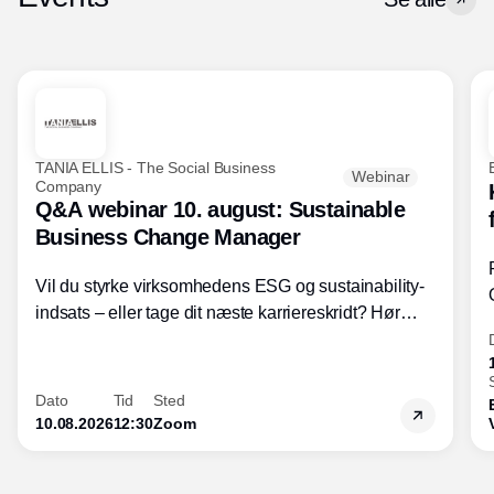
TANIA ELLIS - The Social Business
Webinar
Company
Q&A webinar 10. august: Sustainable
Business Change Manager
Vil du styrke virksomhedens ESG og sustainability-
indsats – eller tage dit næste karriereskridt? Hør
hvordan den praktiske SBCM-uddannelse med
certificering giver dig viden og handlekompetencer
inden for bæredygtig forretningsudvikling - så du
Dato
Tid
Sted
skaber værdi for både samfund og bundlinje.
10.08.2026
12:30
Zoom