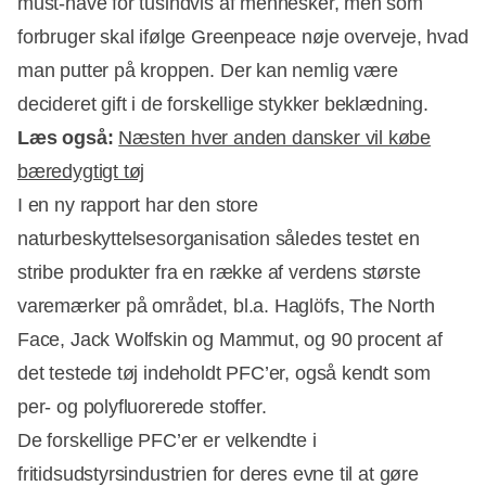
must-have for tusindvis af mennesker, men som
forbruger skal ifølge Greenpeace nøje overveje, hvad
man putter på kroppen. Der kan nemlig være
decideret gift i de forskellige stykker beklædning.
Læs også:
Næsten hver anden dansker vil købe
bæredygtigt tøj
I en ny rapport har den store
naturbeskyttelsesorganisation således testet en
stribe produkter fra en række af verdens største
Annonce
varemærker på området, bl.a. Haglöfs, The North
Face, Jack Wolfskin og Mammut, og 90 procent af
det testede tøj indeholdt PFC’er, også kendt som
per- og polyfluorerede stoffer.
De forskellige PFC’er er velkendte i
fritidsudstyrsindustrien for deres evne til at gøre