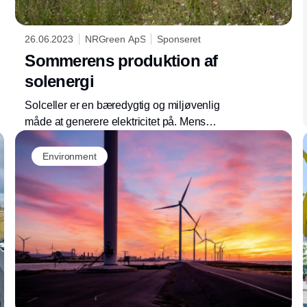
26.06.2023
NRGreen ApS
Sponseret
Sommerens produktion af
solenergi
Solceller er en bæredygtig og miljøvenlig
måde at generere elektricitet på. Mens
solceller er effektive året rundt, er det særligt
en fordel at have solceller installeret om
Environment
sommeren. Men hvordan påvirker sommeren
solcellernes energiproduktion?