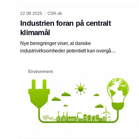
22.09.2025
CSR.dk
Industrien foran på centralt
klimamål
Nye beregninger viser, at danske
industrivirksomheder potentielt kan overgå
klimamålet for 2030. Det afgørende bliver
adgangen til grøn strøm, lyder det fra
Environment
erhvervslivet.