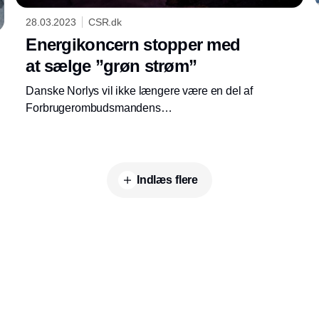
28.03.2023
CSR.dk
Energikoncern stopper med
at sælge ”grøn strøm”
Danske Norlys vil ikke længere være en del af
Forbrugerombudsmandens
mærkningsordning for Grøn Strøm.
”Mærkningen giver ikke mere grøn strøm”,
lyder forklaringen.
Indlæs flere
Annonce