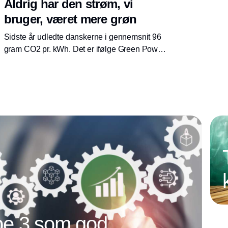
Aldrig har den strøm, vi
bruger, været mere grøn
Sidste år udledte danskerne i gennemsnit 96
gram CO2 pr. kWh. Det er ifølge Green Power
Denmark rekordlavt og kun en fjerdedel af den
CO2, vi udledte for ti år siden.
e 3 som god