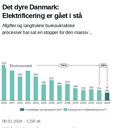
Det dyre Danmark:
Elektrificering er gået i stå
Afgifter og langtrukne bureaukratiske
processer har sat en stopper for den massive
udbygning af elnet og vedvarende energi i
Danmark. Et bredere samarbejde på tværs af
stat og civilsamfund kan være nøglen til at
generobre den grønne førertrøje.
Environment
09.01.2024
CSR.dk