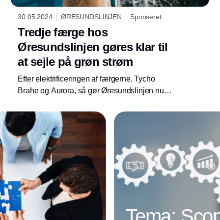
30.05.2024
ØRESUNDSLINJEN
Sponseret
Tredje færge hos
Øresundslinjen gøres klar til
at sejle på grøn strøm
Efter elektrificeringen af færgerne, Tycho
Brahe og Aurora, så gør Øresundslinjen nu
klar til at konvertere den tredje færge, M/F
Hamlet, til drift på batterier ladet med strøm fra
vind- og solenergi.
Tema: Scop