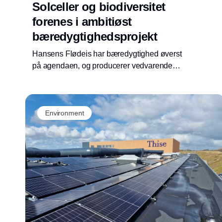
Solceller og biodiversitet
forenes i ambitiøst
bæredygtighedsprojekt
Hansens Flødeis har bæredygtighed øverst
på agendaen, og producerer vedvarende
energi med solceller fra NRGreen, samtidig
med at de styrker biodiversiteten.
Environment