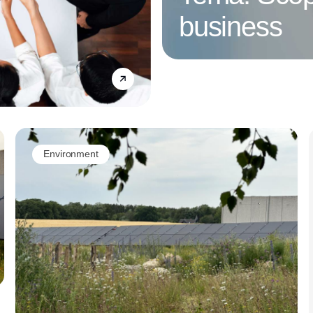
business
Annonce
Environment