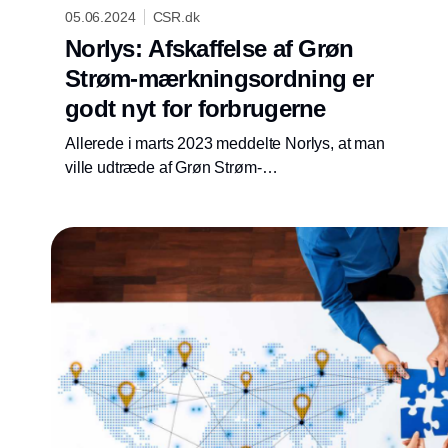
05.06.2024
CSR.dk
Norlys: Afskaffelse af Grøn
Strøm-mærkningsordning er
godt nyt for forbrugerne
Allerede i marts 2023 meddelte Norlys, at man
ville udtræde af Grøn Strøm-
mærkningsordningen, fordi den ikke skaber
mere vedvarende energi og samtidig er
vildledende for forbrugerne. Derfor hilser
Norlys Forbrugerombudsmandens beslutning
om at ophæve ordningen velkommen.