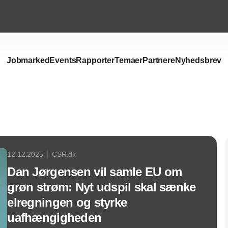
Jobmarked
Events
Rapporter
Temaer
Partnere
Nyhedsbrev
Annonce
12.12.2025
CSR.dk
Dan Jørgensen vil samle EU om
grøn strøm: Nyt udspil skal sænke
elregningen og styrke
uafhængigheden