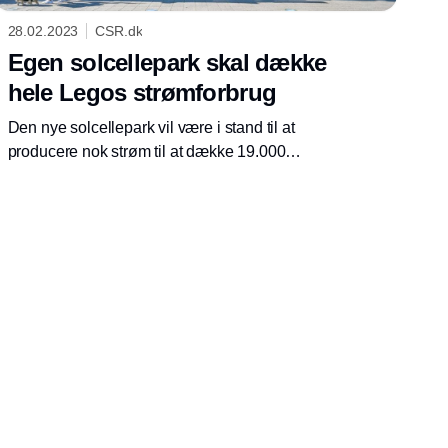
28.02.2023
CSR.dk
Egen solcellepark skal dække
hele Legos strømforbrug
Den nye solcellepark vil være i stand til at
producere nok strøm til at dække 19.000
husstandes samlede elforbrug. Lego afventer
nu kommunens tilladelse til at kunne begynde
byggeriet af den enorme solcellepark.