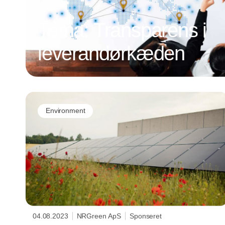
Tema: Transparens i
leverandørkæden
Environment
04.08.2023
NRGreen ApS
Sponseret