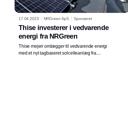
17.04.2023
NRGreen ApS
Sponseret
Thise investerer i vedvarende
energi fra NRGreen
Thise mejeri omlægger til vedvarende energi
med et nyt tagbaseret solcelleanlæg fra
NRGreen, der vil stå klar inden for de næste
par uger.