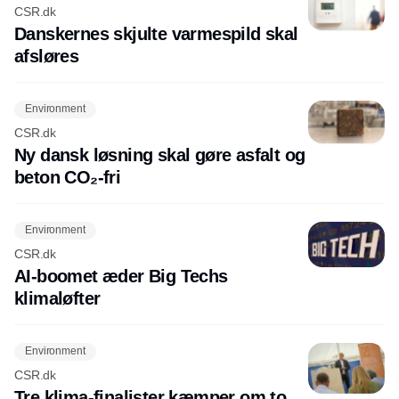
CSR.dk
Danskernes skjulte varmespild skal
afsløres
Environment
CSR.dk
Ny dansk løsning skal gøre asfalt og
beton CO₂-fri
Environment
CSR.dk
AI-boomet æder Big Techs
klimaløfter
Environment
CSR.dk
Tre klima-finalister kæmper om to