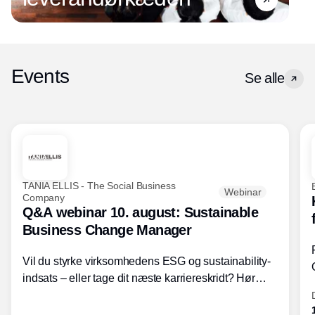
Events
Se alle
TANIA ELLIS - The Social Business
Webinar
Company
Q&A webinar 10. august: Sustainable
Business Change Manager
Vil du styrke virksomhedens ESG og sustainability-
indsats – eller tage dit næste karriereskridt? Hør
hvordan den praktiske SBCM-uddannelse med
certificering giver dig viden og handlekompetencer