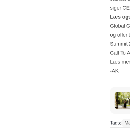
siger CE
Læs og
Global G
og offen
Summit 2
Call To 
Læs me
-AK
Tags:
Ma