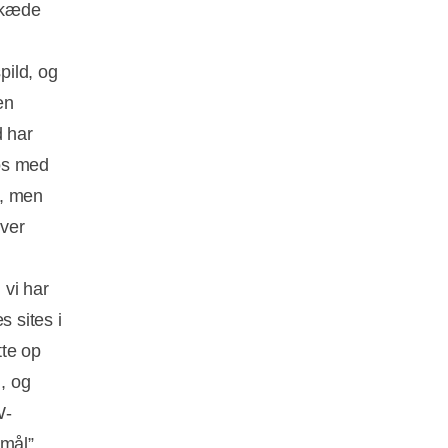
skæde
pild, og
en
d har
os med
g, men
ver
 vi har
s sites i
tte op
, og
W-
mål”,