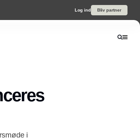
Log ind
Bliv partner
nceres
årsmøde i