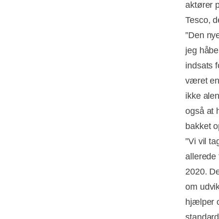
aktører 
Tesco, de
”Den nye
jeg håber
indsats 
været en
ikke alen
også at 
bakket o
”Vi vil t
allerede 
2020. De
om udvik
hjælper 
standard