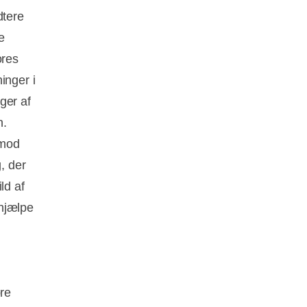
dtere
e
ores
inger i
ger af
n.
 mod
, der
ld af
 hjælpe
ore