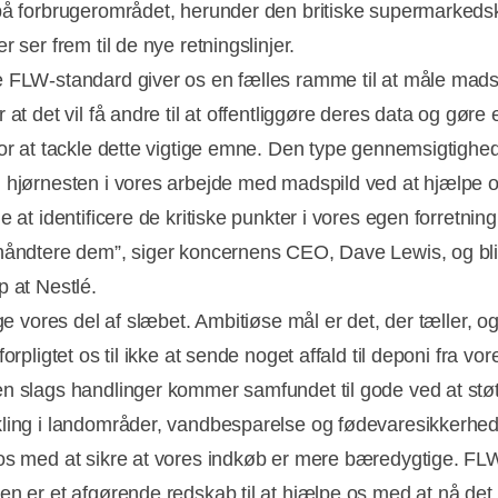
på forbrugerområdet, herunder den britiske supermarked
r ser frem til de nye retningslinjer.
 FLW-standard giver os en fælles ramme til at måle mads
 at det vil få andre til at offentliggøre deres data og gøre 
for at tackle dette vigtige emne. Den type gennemsigtighe
 hjørnesten i vores arbejde med madspild ved at hjælpe 
e at identificere de kritiske punkter i vores egen forretnin
håndtere dem”, siger koncernens CEO, Dave Lewis, og bli
p at Nestlé.
age vores del af slæbet. Ambitiøse mål er det, der tæller, og
forpligtet os til ikke at sende noget affald til deponi fra vore
n slags handlinger kommer samfundet til gode ved at stø
ling i landområder, vandbesparelse og fødevaresikkerhed
os med at sikre at vores indkøb er mere bæredygtige. FL
en er et afgørende redskab til at hjælpe os med at nå det 