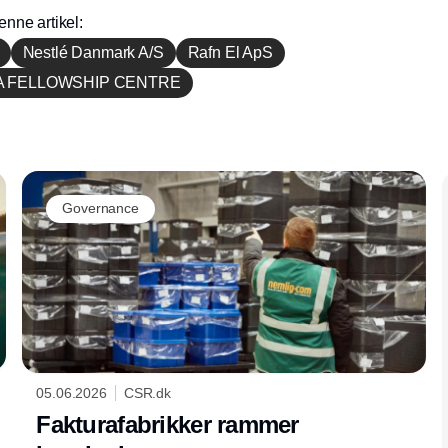
enne artikel:
Nestlé Danmark A/S
Rafn El ApS
A FELLOWSHIP CENTRE
Annonce
Governance
05.06.2026
CSR.dk
Fakturafabrikker rammer