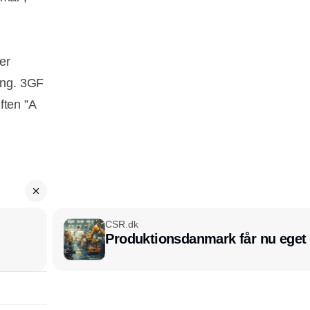
er
ling. 3GF
ften ”A
CSR.dk
Produktionsdanmark får nu eget