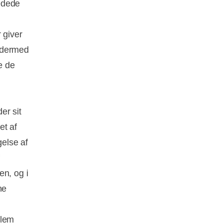
ledede
r giver
g dermed
e de
er sit
et af
else af
f
en, og i
ne
llem