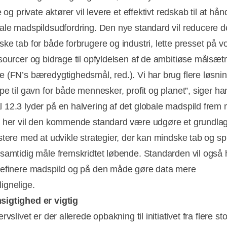
e og private aktører vil levere et effektivt redskab til at hån
ale madspildsudfordring. Den nye standard vil reducere d
ke tab for både forbrugere og industri, lette presset på v
sourcer og bidrage til opfyldelsen af de ambitiøse målsætn
 (FN’s bæredygtighedsmål, red.). Vi har brug flere løsnin
pe til gavn for både mennesker, profit og planet”, siger ha
12.3 lyder på en halvering af det globale madspild frem
 her vil den kommende standard være udgøre et grundlag
stere med at udvikle strategier, der kan mindske tab og spi
samtidig måle fremskridtet løbende. Standarden vil også
efinere madspild og på den måde gøre data mere
ignelige.
igtighed er vigtig
rvslivet er der allerede opbakning til initiativet fra flere st