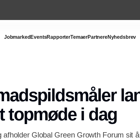
Jobmarked
Events
Rapporter
Temaer
Partnere
Nyhedsbrev
Annonce
madspildsmåler la
t topmøde i dag
 afholder Global Green Growth Forum sit 