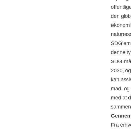
offentlig
den glob
økonomis
naturres
SDG’erne
denne ty
SDG-mål 
2030, og
kan assi
mad, og 
med at d
sammenl
Gennems
Fra erhve