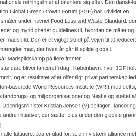
nationale retningslinjer at orientere sig efter. Den dansk-
tion Global Green Growth Forum (3GF) har udviklet en
dsmåler under navnet
Food Loss and Waste Standard
, de
eder og myndigheder guidelines til, hvordan de måler o
 madspild. Den er et vigtigt skridt på vejen til at reducer
ængder mad, der hvert år går til spilde globalt.
så:
Madspildskamp på flere fronter
standard bliver lanceret i dag i København, hvor 3GF hold
mmit, og er resultatet af et offentligt-privat partnerskab led
on-baserede World Resources Institute (WRI) med deltag
Annonce
s landbrugs- og miljøorganisationer og Nestlé og støttet a
Udenrigsminister Kristian Jensen (V) deltager i lancering
 andre initiativer, der sætter blus under den globale grøn
g.
r alle fattigere. Jeg er glad for, at en ny stærk alliance me