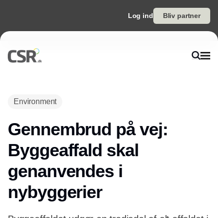
Log ind
Bliv partner
Annonce
Environment
Gennembrud på vej:
Byggeaffald skal
genanvendes i
nybyggerier