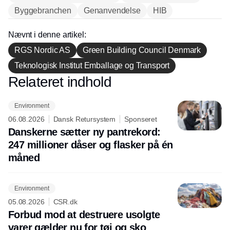
Byggebranchen
Genanvendelse
HIB
Nævnt i denne artikel:
RGS Nordic AS
Green Building Council Denmark
Teknologisk Institut Emballage og Transport
Relateret indhold
Annonce
Environment
06.08.2026
Dansk Retursystem
Sponseret
Danskerne sætter ny pantrekord:
247 millioner dåser og flasker på én
måned
Environment
05.08.2026
CSR.dk
Forbud mod at destruere usolgte
varer gælder nu for tøj og sko