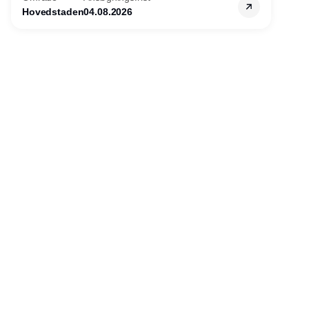
virksomheder?
Hovedstaden
04.08.2026
Annonce
Udgiver
Horisont Gruppen a/s
Strandlodsvej 44
2300 København S
Telefon:
53506060
www.horisontgruppen.dk
Indhold
Environment
Strategi og
Partnere
Governance
ledelse
RSS-feed
Kommunikation
Værdikæden
Nyhedsbrev