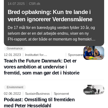
14.07.2025
CSR.dk
Bred opbakning: Kun tre lande i
verden ignorerer Verdensmålene
De 17 mål for en bæredygtig verden fylder 10 år, og
selvom der er en del arbejde endnu, viser en ny
FN-rapport, at der både er momentum og fremskridt
i flere lande.
Governance
12.01.2023
Instituttet for
Sponseret
Fremtidsforskning
Teach the Future Danmark: Det er
vores ambition at undervise i
fremtid, som man gør det i historie
Environment
02.06.2022
SustainBusiness
Sponseret
Podcast: Omstilling til fremtiden
med Peter Hesseldahl