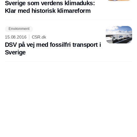
Sverige som verdens klimaduks:
Klar med historisk klimareform
Environment
15.08.2016
CSR.dk
DSV på vej med fossilfri transport i
Sverige
Annonce
Udgiver
Horisont Gruppen a/s
Strandlodsvej 44
2300 København S
Telefon:
53506060
www.horisontgruppen.dk