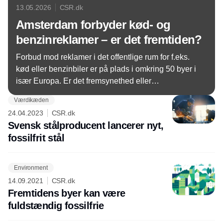
13.05.2026
CSR.dk
Amsterdam forbyder kød- og
benzinreklamer – er det fremtiden?
Forbud mod reklamer i det offentlige rum for f.eks.
kød eller benzinbiler er på plads i omkring 50 byer i
især Europa. Er det fremsynethed eller
barnepigestat?
Værdikæden
24.04.2023
CSR.dk
Svensk stålproducent lancerer nyt,
fossilfrit stål
Environment
14.09.2021
CSR.dk
Fremtidens byer kan være
fuldstændig fossilfrie