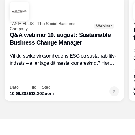
TANIA ELLIS - The Social Business
Webinar
Company
Q&A webinar 10. august: Sustainable
Business Change Manager
Vil du styrke virksomhedens ESG og sustainability-
indsats – eller tage dit næste karriereskridt? Hør
hvordan den praktiske SBCM-uddannelse med
certificering giver dig viden og handlekompetencer
inden for bæredygtig forretningsudvikling - så du
Dato
Tid
Sted
skaber værdi for både samfund og bundlinje.
10.08.2026
12:30
Zoom