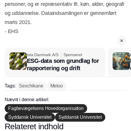
personer, og er repræsentativ ift. køn, alder, geografi
og uddannelse. Dataindsamlingen er gennemført
marts 2021.
- EHS
ista Danmark A/S
Sponseret
ESG-data som grundlag for
rapportering og drift
Tags:
Sexchikane
Metoo
Nævnt i denne artikel:
Fagbevægelsens Hovedorganisation
Syddansk Universitet
Syddansk Universitet
Relateret indhold
Annonce