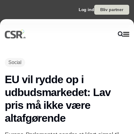
Log ind
Bliv partner
Annonce
Social
EU vil rydde op i
udbudsmarkedet: Lav
pris må ikke være
altafgørende