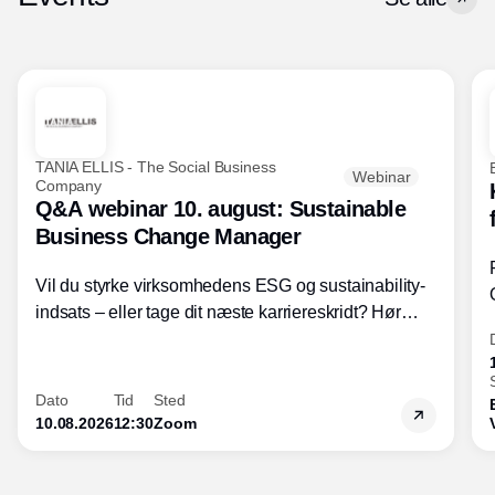
TANIA ELLIS - The Social Business
Webinar
Company
Q&A webinar 10. august: Sustainable
Business Change Manager
Vil du styrke virksomhedens ESG og sustainability-
indsats – eller tage dit næste karriereskridt? Hør
hvordan den praktiske SBCM-uddannelse med
certificering giver dig viden og handlekompetencer
inden for bæredygtig forretningsudvikling - så du
Dato
Tid
Sted
skaber værdi for både samfund og bundlinje.
10.08.2026
12:30
Zoom