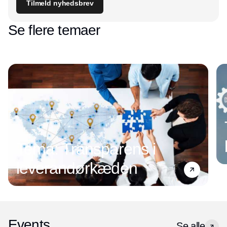
Tilmeld nyhedsbrev
Se flere temaer
Tema: Transparens i
leverandørkæden
Events
Se alle