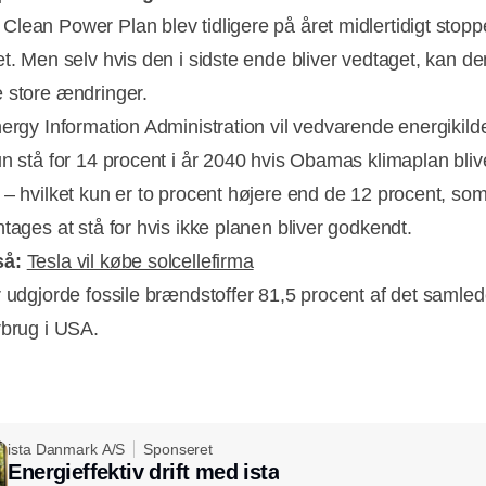
lean Power Plan blev tidligere på året midlertidigt stoppe
et. Men selv hvis den i sidste ende bliver vedtaget, kan de
 store ændringer.
nergy Information Administration vil vedvarende energikild
un stå for 14 procent i år 2040 hvis Obamas klimaplan bliv
 – hvilket kun er to procent højere end de 12 procent, so
tages at stå for hvis ikke planen bliver godkendt.
så:
Tesla vil købe solcellefirma
r udgjorde fossile brændstoffer 81,5 procent af det samle
rbrug i USA.
ista Danmark A/S
Sponseret
Energieffektiv drift med ista