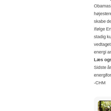
Obamas C
højester
skabe de
Ifølge E
stadig k
vedtaget
energi an
Læs og
Sidste å
energifo
-CHM