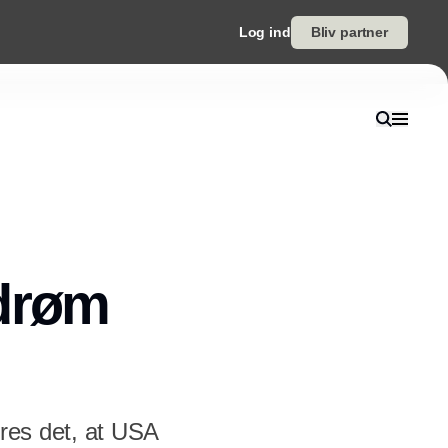
Log ind
Bliv partner
edrøm
eres det, at USA