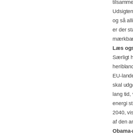
tilsamme
Udsigten
og så all
er der st
mærkbart
Læs og
Særligt 
heriblan
EU-land
skal ud
lang tid,
energi s
2040, vi
af den a
Obama-p