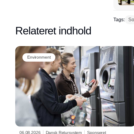
Tags:
So
Relateret indhold
Environment
06.08.2026
Dansk Retursystem
Sponseret