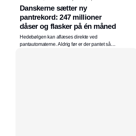
Danskerne sætter ny
pantrekord: 247 millioner
dåser og flasker på én måned
Hedebølgen kan aflæses direkte ved
pantautomaterne. Aldrig før er der pantet så
mange flasker og dåser på én måned. I juli
2026 satte danskerne ny rekord ved at pante
247 mio. emballager. Det er en stigning på 10
% i forhold til juli 2025. Danskernes gode
pantvaner har sikret, at de tomme dåser og
flasker kommer retur og genanvendes til nye
dåser og flasker igen.