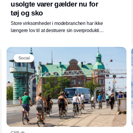
usolgte varer gælder nu for
tøj og sko
Store virksomheder i modebranchen har ikke
længere lov til at destruere sin overproduktion.
Som en del af ecodesign-forordningen er
krævende regler trådt i kraft, som presser
virksomhederne længere op i
Social
affaldshierarkiet.
CSR.dk