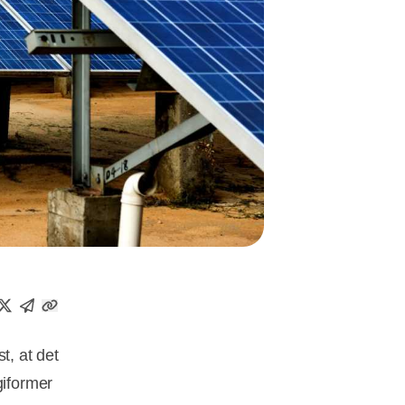
t, at det
giformer