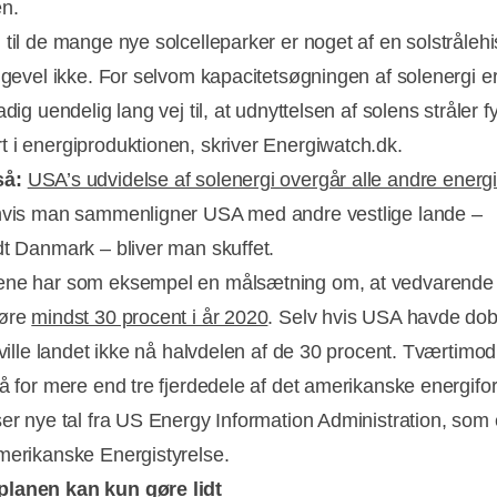
n.
 til de mange nye solcelleparker er noget af en solstrålehi
igevel ikke. For selvom kapacitetsøgningen af solenergi er 
adig uendelig lang vej til, at udnyttelsen af solens stråler f
 i energiproduktionen, skriver Energiwatch.dk.
så:
USA’s udvidelse af solenergi overgår alle andre energ
hvis man sammenligner USA med andre vestlige lande –
dt Danmark – bliver man skuffet.
Annonce
ene har som eksempel en målsætning om, at vedvarende 
gøre
mindst 30 procent i år 2020
. Selv hvis USA havde dob
 ville landet ikke nå halvdelen af de 30 procent. Tværtimod v
tå for mere end tre fjerdedele af det amerikanske energifor
ser nye tal fra US Energy Information Administration, som 
merikanske Energistyrelse.
lanen kan kun gøre lidt