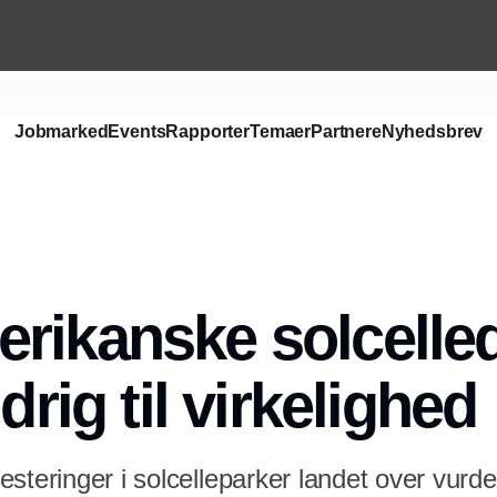
Jobmarked
Events
Rapporter
Temaer
Partnere
Nyhedsbrev
Annonce
rikanske solcell
ldrig til virkelighed
steringer i solcelleparker landet over vurd