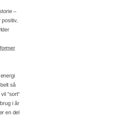
storie –
positiv,
ylder
iformer
energi
belt så
il ”sort”
brug i år
er en del