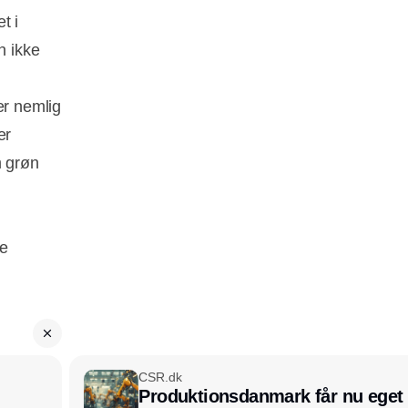
t i
n ikke
er nemlig
er
m grøn
de
CSR.dk
Produktionsdanmark får nu eget