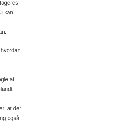
stageres
KI kan
han.
, hvordan
m
gle af
blandt
er, at der
ing også