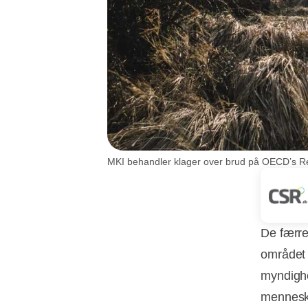
MKI behandler klager over brud på OECD’s Ret
De færre
området 
myndighe
menneske