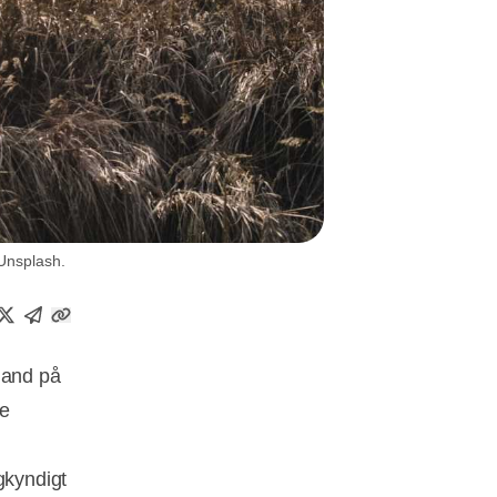
Unsplash.
land på
ge
gkyndigt