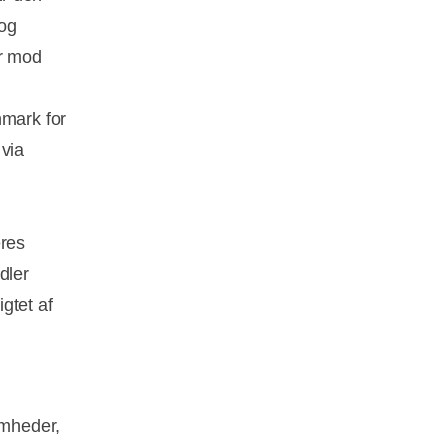
 og
er mod
nmark for
 via
eres
dler
gtet af
omheder,