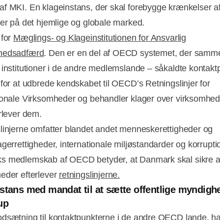
f MKI. En klageinstans, der skal forebygge krænkelser a
der på det hjemlige og globale marked.
 for
Mæglings- og Klageinstitutionen for Ansvarlig
hedsadfærd
. Den er en del af OECD systemet, der sam
 institutioner i de andre medlemslande – såkaldte kontakt
 for at udbrede kendskabet til OECD’s Retningslinjer for
ionale Virksomheder og behandler klager over virksomhed
erlever dem.
linjerne omfatter blandet andet menneskerettigheder og
agerrettigheder, internationale miljøstandarder og korrupt
s medlemskab af OECD betyder, at Danmark skal sikre a
Annonce
eder efterlever
retningslinjerne.
stans med mandat til at sætte offentlige myndigh
up
dsætning til kontaktpunkterne i de andre OECD lande, h