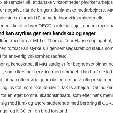
 fx eksempler på, at danske virksomheder påvirker arbejd
der negativt, når de bruger udenlandske medarbejdere. M
ale sig om forhold i Danmark, hvor virksomheder eller
der ikke efterlever OECD’s retningslinjer, understreger 
nd kan styrkes gennem kendskab og sager
ltrådt medlem af MKI er Thomas Trier Hansen optaget af
ionen fortsat kan styrke sin gennemslagskraft og status so
 for ansvarlig virksomhedsadfærd.
r at kendskabet til MKI stadig er for begrænset blandt no
er, som ellers har berøring med området. Han hæfter sig 
d, at han ofte møder journalister, der beskæftiger sig med
 og lovstof, som ikke kender til MKI’s arbejde. Det indiker
 for en øget kommunikationsindsats, som efter hans men
e sig mod jura- og andre studerende med berøring til CSR,
inger og NGO’er i en bred forstand.