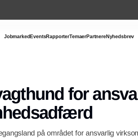
Jobmarked
Events
Rapporter
Temaer
Partnere
Nyhedsbrev
Annonce
agthund for ansvar
mhedsadfærd
egangsland på området for ansvarlig virks