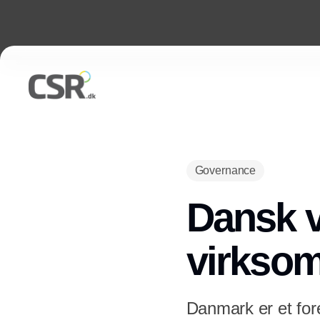
Governance
Dansk v
virkso
Danmark er et for