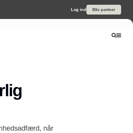
Log ind
Bliv partner
lig
omhedsadfærd, når