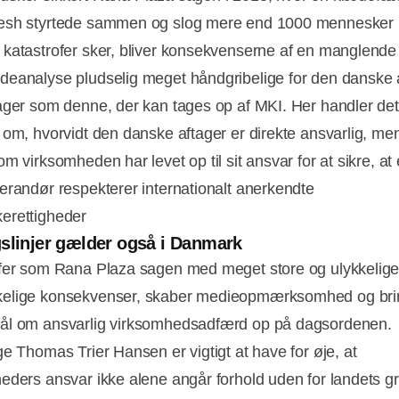
sh styrtede sammen og slog mere end 1000 mennesker i
katastrofer sker, bliver konsekvenserne af en manglende
eanalyse pludselig meget håndgribelige for den danske a
ager som denne, der kan tages op af MKI. Her handler det
 om, hvorvidt den danske aftager er direkte ansvarlig, men
m virksomheden har levet op til sit ansvar for at sikre, at
erandør respekterer internationalt anerkendte
erettigheder
slinjer gælder også i Danmark
fer som Rana Plaza sagen med meget store og ulykkelig
elige konsekvenser, skaber medieopmærksomhed og bri
ål om ansvarlig virksomhedsadfærd op på dagsordenen.
ge Thomas Trier Hansen er vigtigt at have for øje, at
eders ansvar ikke alene angår forhold uden for landets 