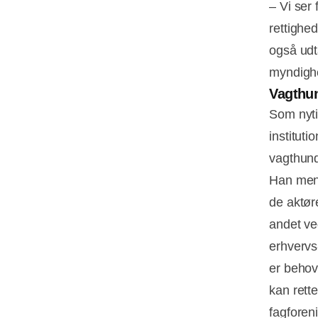
– Vi ser
rettighe
også udt
myndighe
Vagthu
Som nyti
institut
vagthund
Han mene
de aktør
andet ve
erhvervs-
er behov
kan rett
fagforen