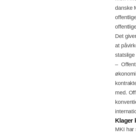
danske M
offentli
offentlig
Det give
at påvir
statslig
– Offent
økonomi,
kontrakt
med. Off
konventi
internati
Klager 
MKI har 