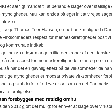
KI et særligt mandat til at behandle klager over statslige
ge myndigheder. MKI kan endda på eget initiativ rejse sag
e aktører.
r, ifølge Thomas Trier Hansen, en helt unik mulighed i Da
ke virksomheders respekt for menneskerettigheder positivt
e og kommunale indkøb.
lige indkøb udgør mange milliarder kroner af den danske
 så når respekt for menneskerettigheder er integreret i d
er, så har det en gavnlig effekt på de virksomheder de han
entlige myndigheder er modsat private virksomheder forpli
oner og skal derfor efterleve disse som en del Danmarks
onale forpligtelser.
kan forebygges med rettidig omhu
siden 2012 gjort det muligt for enhver at klage over virks