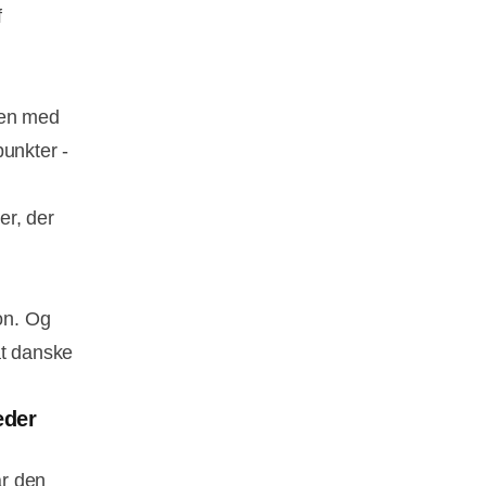
f
men med
punkter -
er, der
ion. Og
t danske
eder
ar den