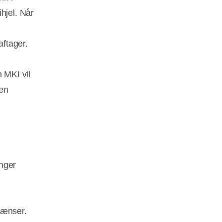
hjel. Når
ftager.
 MKI vil
 en
e
nger
grænser.