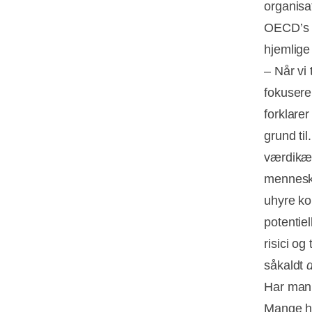
organisat
OECD’s r
hjemlig
– Når vi 
fokusere
forklare
grund ti
værdikæd
menneske
uhyre ko
potentie
risici og
såkaldt
Har man 
Mange hu