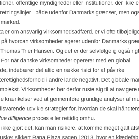
ioner, offentlige myndigheder eller institutioner, der ikke e
etningslinjer– både udenfor Danmarks grænser, men ogs
e marked.
taler om ansvarlig virksomhedsadfærd, er vi ofte tilbøjelige 
 på hvordan virksomheder agerer udenfor Danmarks græ
r Thomas Trier Hansen. Og det er der selvfølgelig også rig
l. For når danske virksomheder opererer med en global
e, indebærer det altid en række risici for af påvirke
rettighedsforhold i andre lande negativt. Det globale ma
mplekst. Virksomheder bør derfor ruste sig til at naviger
lle krænkelser ved at gennemføre grundige analyser af mu
 tilsvarende udvikle strategier for, hvordan de skal håndter
due dilligence
proces eller rettidig omhu.
ikke gjort det, kan man risikere, at komme meget galt afs
sker sikkert Rana Plaza sagen i 2013, hvor en klædefabr