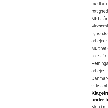
medlem a
rettighe
MKI står
Virksom
lignende
arbejder
Multinat
ikke eft
Retnings
arbejdst
Danmark
virksomh
Klagein
under l
Men i mo