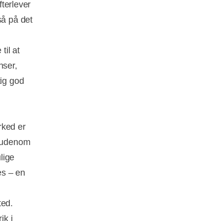
fterlever
å på det
til at
nser,
tig god
rked er
e udenom
lige
es – en
ted.
ik i