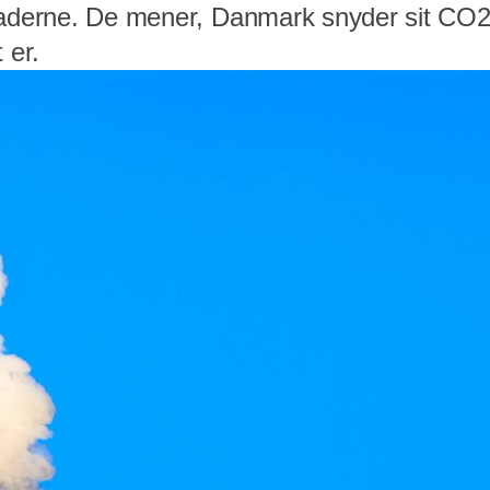
kaderne. De mener, Danmark snyder sit CO2
 er.