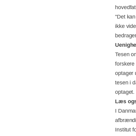
hovedfatt
"Det kan
ikke vide
bedrager
Uenighe
Tesen om
forskere
optager 
tesen i d
optaget.
Læs og
I Danmar
afbrændi
Institut 