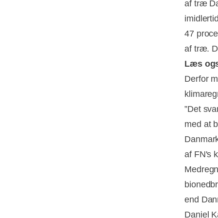
af træ D
imidlert
47 proce
af træ. D
Læs og
Derfor m
klimareg
”Det sva
med at b
Danmark 
af FN's k
Medregn
bionedbr
end Dan
Daniel K