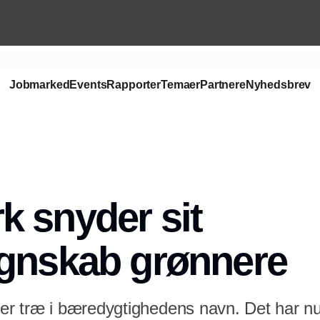
Jobmarked
Events
Rapporter
Temaer
Partnere
Nyhedsbrev
Annonce
 snyder sit
gnskab grønnere
r træ i bæredygtighedens navn. Det har nu