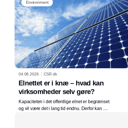
Environment
04.08.2026
CSR.dk
Elnettet er i knæ – hvad kan
virksomheder selv gøre?
Kapaciteten i det offentlige elnet er begrænset
og vil være det i lang tid endnu. Derfor kan det
være en god idé at reducere sin afhængighed
af elnettet. For eksempel med solceller og en