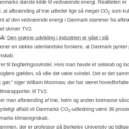
anmarks største kilde til vedvarende energi. Realiteten er
id, at afbrænding af træ udleder lige så meget CO
som kul
2
nt af den vedvarende energi i Danmark stammer fra afbr
et skriver TV2.
så:
Den grønne udvikling i industrien er gået i stå
ener en række udenlandske forskere, at Danmark pynter p
nskab.
rer til bogføringssvindel. Hvis man havde et selskab og l
Annonce
ogføre gælden, så ville det være svindel. Det er det sam
gør,” siger William Moomaw, der har været hovedforfatte
limarapporter, til TV2.
er man afbrænding af træ, halm og anden biomasse sås
ydeligt affald vil Danmarks CO
-udledning være 39 proce
2
marks klimaregnskab.
ammen, der er professor på Berkeley University og tidlige