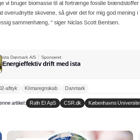
e vi bruger biomasse til at fortrænge fossile brændstoffer 
at overudnytte skovene, så giver det for mig god mening i
sig sammenhæng, " siger Niclas Scott Bentsen.
ista Danmark A/S
Sponseret
Energieffektiv drift med ista
2-aftryk
Klimaregnskab
Danmark
enne artikel:
Rafn El ApS
CSR.dk
Københavns Universite
Annonce