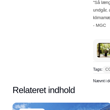
"Så læng
undgår, 
klimamæs
- MGC
Tags:
CO
Nævnt i d
Relateret indhold