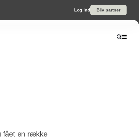
Log ind
Bliv partner
 fået en række