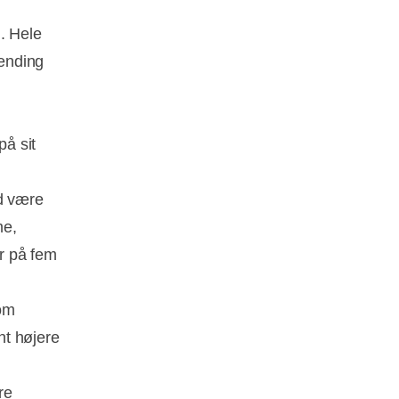
. Hele
ænding
å sit
od være
me,
r på fem
om
nt højere
re