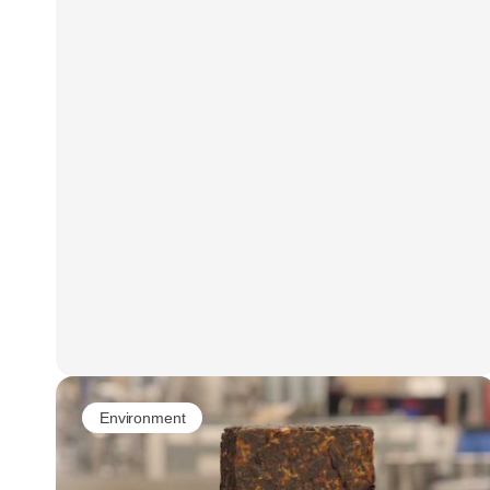
batteriløsning, der også vil hjælpe den grønne
omstilling.
Environment