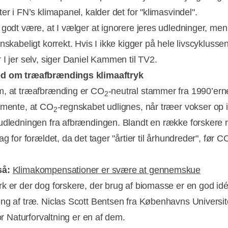
er i FN’s klimapanel, kalder det for "klimasvindel".
 godt være, at I vælger at ignorere jeres udledninger, men
nskabeligt korrekt. Hvis I ikke kigger på hele livscyklusse
 I jer selv, siger Daniel Kammen til TV2.
d om træafbrændings klimaaftryk
, at træafbrænding er CO
-neutral stammer fra 1990’ern
2
 mente, at CO
-regnskabet udlignes, når træer vokser op 
2
udledningen fra afbrændingen. Blandt en række forskere 
ag for forældet, da det tager "årtier til århundreder", før C
så:
Klimakompensationer er svære at gennemskue
k er der dog forskere, der brug af biomasse er en god id
ng af træ. Niclas Scott Bentsen fra Københavns Universit
for Naturforvaltning er en af dem.