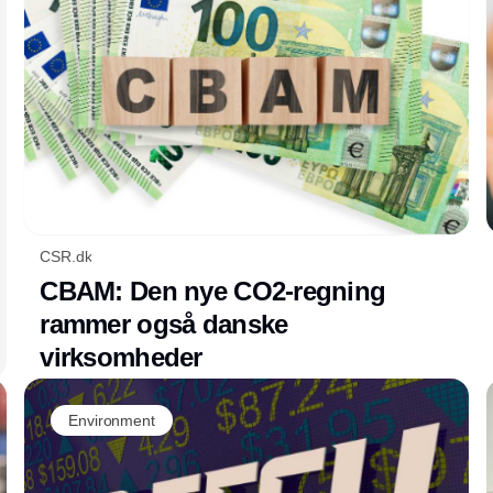
aftryk på naturen, og derfor opfordrer WWF
regeringen til at inkludere et mål om at
reducere det danske fodaftryk i den
kommende natur- og biodiversitetslov.
CSR.dk
CBAM: Den nye CO2-regning
rammer også danske
virksomheder
Environment