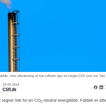
ilde, men afbrænding af træ udleder lige så meget CO2 som kul. Det får
10.09.2019
CSR.dk
 regner træ for en CO
-neutral energikilde. Faktisk er af
2