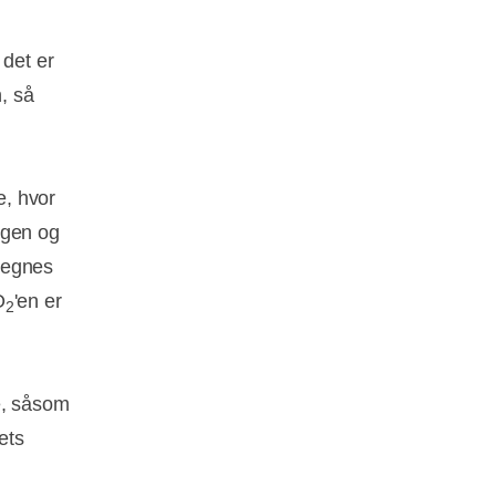
 det er
n, så
e, hvor
igen og
regnes
O
'en er
2
é, såsom
ets