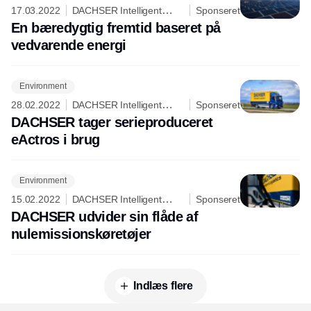
17.03.2022
DACHSER Intelligent
Sponseret
Logistics
En bæredygtig fremtid baseret på
vedvarende energi
Environment
28.02.2022
DACHSER Intelligent
Sponseret
Logistics
DACHSER tager serieproduceret
eActros i brug
Environment
15.02.2022
DACHSER Intelligent
Sponseret
Logistics
DACHSER udvider sin flåde af
nulemissionskøretøjer
Indlæs flere