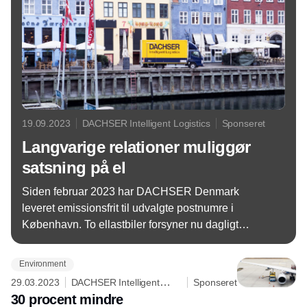
19.09.2023
DACHSER Intelligent Logistics
Sponseret
Langvarige relationer muliggør
satsning på el
Siden februar 2023 har DACHSER Denmark
leveret emissionsfrit til udvalgte postnumre i
København. To ellastbiler forsyner nu dagligt
virksomheder i Hovedstaden med varer, men hvad
er fremtiden inden for grøn transport? Ifølge
Environment
logistikleverandøren må den grønne omstilling i
29.03.2023
DACHSER Intelligent
Sponseret
transportbranchen ske gradvist for virkelig at være
Logistics
30 procent mindre
bæredygtig.