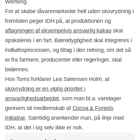
Wensing.
For at skabe råvaremarkeder helt uden skovrydning i
fremtiden peger IDH på, at produktionen og
aftagningen af eksempelvis ansvarlig kakao
skal
opskaleres i en fart. Bæredygtighed skal integreres i
indkøbsprocessen, og tiltag i den retning, om det så
er fra farmere, producenter eller regeringer, skal
belønnes.
Hos Toms forklarer Lea Sørensen Holm, at
skovrydning er en vigtig prioritet i
ansvarlighedsarbejdet
, som man bl.a. varetager
gennem sit medlemskab af
Cocoa & Forests
Initiative
. Samtidig anerkender man, på linje med
IDH, at det i sig selv ikke er nok.