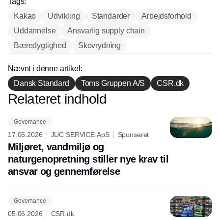
Tags:
Kakao
Udvikling
Standarder
Arbejdsforhold
Uddannelse
Ansvarlig supply chain
Bæredygtighed
Skovrydning
Nævnt i denne artikel:
Dansk Standard
Toms Gruppen A/S
CSR.dk
Relateret indhold
Annonce
Governance
17.06.2026
JUC SERVICE ApS
Sponseret
Miljøret, vandmiljø og
naturgenopretning stiller nye krav til
ansvar og gennemførelse
Governance
05.06.2026
CSR.dk