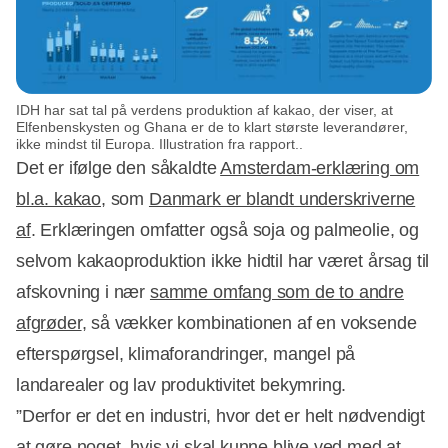
IDH har sat tal på verdens produktion af kakao, der viser, at
Elfenbenskysten og Ghana er de to klart største leverandører,
ikke mindst til Europa. Illustration fra rapport..
Det er ifølge den såkaldte
Amsterdam-erklæring om
bl.a. kakao
, som
Danmark er blandt underskriverne
af
. Erklæringen omfatter også soja og palmeolie, og
selvom kakaoproduktion ikke hidtil har været årsag til
afskovning i nær
samme omfang som de to andre
afgrøder
, så vækker kombinationen af en voksende
efterspørgsel, klimaforandringer, mangel på
landarealer og lav produktivitet bekymring.
”Derfor er det en industri, hvor det er helt nødvendigt
at gøre noget, hvis vi skal kunne blive ved med at