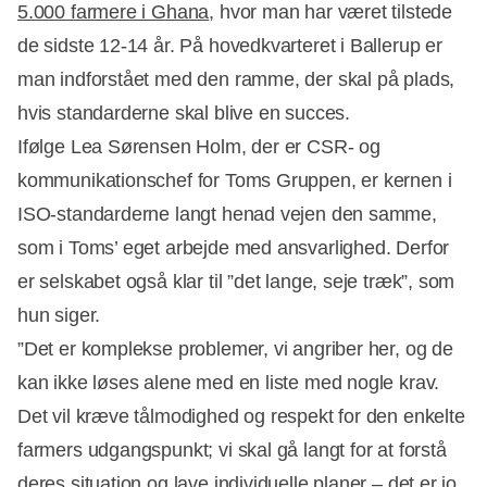
5.000 farmere i Ghana
, hvor man har været tilstede
de sidste 12-14 år. På hovedkvarteret i Ballerup er
man indforstået med den ramme, der skal på plads,
hvis standarderne skal blive en succes.
Ifølge Lea Sørensen Holm, der er CSR- og
kommunikationschef for Toms Gruppen, er kernen i
ISO-standarderne langt henad vejen den samme,
som i Toms’ eget arbejde med ansvarlighed. Derfor
er selskabet også klar til ”det lange, seje træk”, som
hun siger.
”Det er komplekse problemer, vi angriber her, og de
kan ikke løses alene med en liste med nogle krav.
Det vil kræve tålmodighed og respekt for den enkelte
farmers udgangspunkt; vi skal gå langt for at forstå
deres situation og lave individuelle planer – det er jo