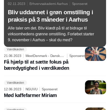
02.11.2023
Erhvervsakademi Aarhus
Sponseret
Bliv uddannet i grøn omstilling i
praksis på 3 måneder i Aarhus
Alle taler om det. Bliv klædt på til at bidrage til
virksomhedens grønne omstilling. Forløbet starter
9. november i Aarhus – skal du med?
Værdikæden
21.06.2023
MeetDenmark - Dansk
Sponseret
Erhvervs- og Mødeturisme
Få hjælp til at sætte fokus på
bæredygtighed i værdikæden
Værdikæden
12.06.2023
NGUVU
Sponseret
Mød kaffefarmer Miriam
Værdikæden