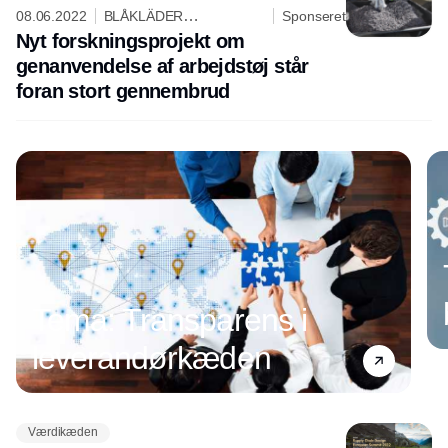
08.06.2022
BLÅKLÄDER
Sponseret
WORKWEAR ApS
Nyt forskningsprojekt om
genanvendelse af arbejdstøj står
foran stort gennembrud
Tema: Transparens i
leverandørkæden
Værdikæden
Annonce