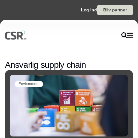
Log ind
Bliv partner
Annonce
Ansvarlig supply chain
Environment