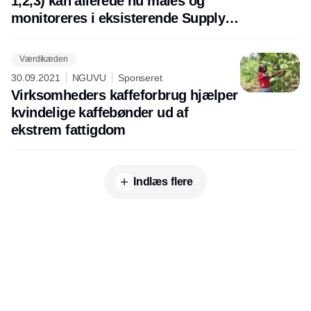
1,2,3) kan allerede nu måles og
monitoreres i eksisterende Supply
Chain teknologier
Værdikæden
30.09.2021
NGUVU
Sponseret
Virksomheders kaffeforbrug hjælper
kvindelige kaffebønder ud af
ekstrem fattigdom
Indlæs flere
Annonce
Udgiver
Horisont Gruppen a/s