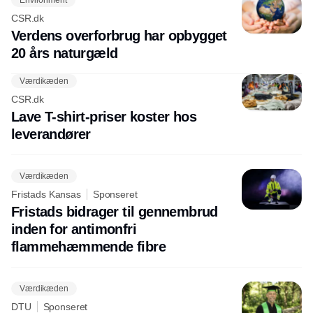
CSR.dk
Verdens overforbrug har opbygget
20 års naturgæld
Værdikæden
CSR.dk
Lave T-shirt-priser koster hos
leverandører
Værdikæden
Fristads Kansas
Sponseret
Fristads bidrager til gennembrud
inden for antimonfri
flammehæmmende fibre
Værdikæden
DTU
Sponseret