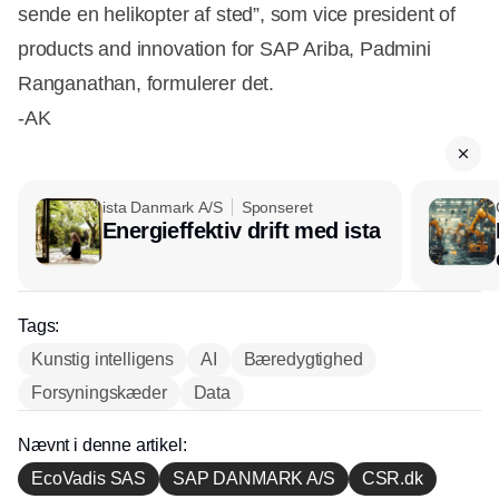
sende en helikopter af sted”, som vice president of
products and innovation for SAP Ariba, Padmini
Ranganathan, formulerer det.
-AK
ista Danmark A/S
Sponseret
Energieffektiv drift med ista
Tags:
Kunstig intelligens
AI
Bæredygtighed
Forsyningskæder
Data
Nævnt i denne artikel:
EcoVadis SAS
SAP DANMARK A/S
CSR.dk