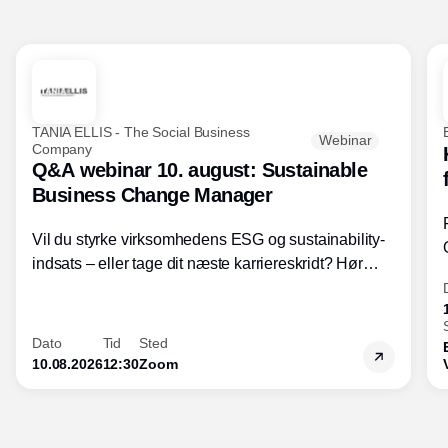
TANIA ELLIS - The Social Business
Webinar
Company
Q&A webinar 10. august: Sustainable
Business Change Manager
Vil du styrke virksomhedens ESG og sustainability-
indsats – eller tage dit næste karriereskridt? Hør
hvordan den praktiske SBCM-uddannelse med
certificering giver dig viden og handlekompetencer
inden for bæredygtig forretningsudvikling - så du
Dato
Tid
Sted
skaber værdi for både samfund og bundlinje.
10.08.2026
12:30
Zoom