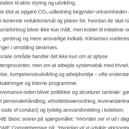
tion til aktiv styring og udvikling.
 for blot at opgøre CO₂-udledning begynder virksomheden 
e konkrete reduktionsmål og planer for, hvordan de skal nå
rceforbrug bliver ikke kun målt, men koblet til initiativer 
g, genbrug og mere ansvarlige indkøb. Klimarisici vurderes
nger i omstilling beskrives.
ociale område handler det ikke kun om at oplyse
ærsprocenter, men om at arbejde systematisk med trivsel
else, kompetenceudvikling og arbejdsmiljø – ofte understøt
lsætninger og interne programmer.
ernance-siden bliver politikker og strukturer centrale: gav
t personalehåndbog, whistleblowerordning, leverandørkr
 code of conduct) og tydelig ansvarsfordeling i ledelsen.
ME Basic svarer på spørgsmålet:
“Hvordan ser vi ud i da
VSME Comprehensive på:
“Hvordan vil vi udvikle virksom