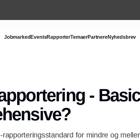
Jobmarked
Events
Rapporter
Temaer
Partnere
Nyhedsbrev
pportering - Basic 
hensive?
SG-rapporteringsstandard for mindre og mell