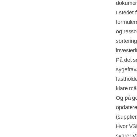
dokumenta
I stedet
formuler
og ressou
sorterin
investeri
På det s
sygefrav
fasthold
klare må
Og på gov
opdatere
(supplier
Hvor VS
svarer 