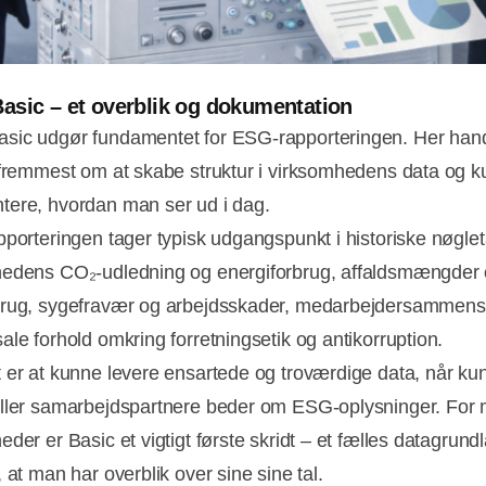
sic – et overblik og dokumentation
sic udgør fundamentet for ESG-rapporteringen. Her han
 fremmest om at skabe struktur i virksomhedens data og 
ere, hvordan man ser ud i dag.
pporteringen tager typisk udgangspunkt i historiske nøglet
edens CO₂-udledning og energiforbrug, affaldsmængder
brug, sygefravær og arbejdsskader, medarbejdersammen
ale forhold omkring forretningsetik og antikorruption.
 er at kunne levere ensartede og troværdige data, når ku
ller samarbejdspartnere beder om ESG-oplysninger. For
der er Basic et vigtigt første skridt – et fælles datagrund
 at man har overblik over sine sine tal.