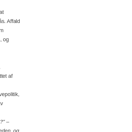
at
s. Affald
om
, og
,
tet af
epolitik,
av
g?”
–
heden, og