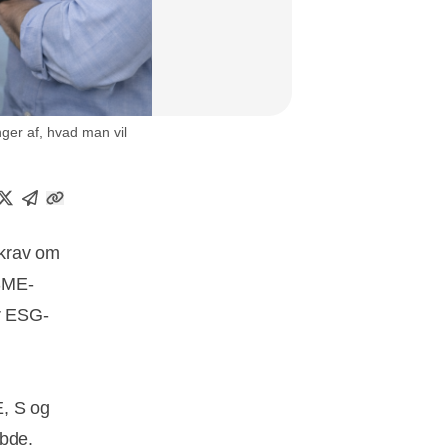
er af, hvad man vil
 krav om
VSME-
or ESG-
E, S og
ybde.