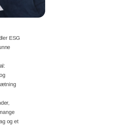
dler ESG
kunne
al:
 og
sætning
nder,
 mange
lag og et