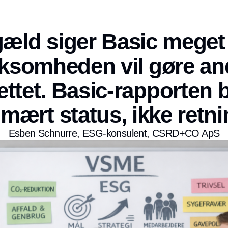
gæld siger Basic meget 
rksomheden vil gøre an
ttet. Basic-rapporten 
imært status, ikke retni
Esben Schnurre, ESG-konsulent, CSRD+CO ApS