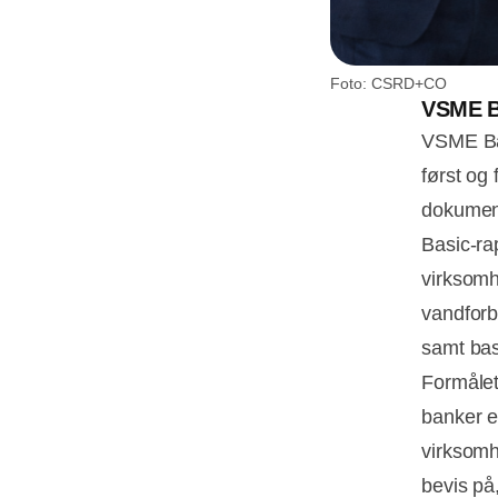
Foto: CSRD+CO
VSME Ba
VSME Ba
først og
dokument
Basic-ra
virksomh
vandfor
samt bas
Formålet
banker e
virksomhe
bevis på,