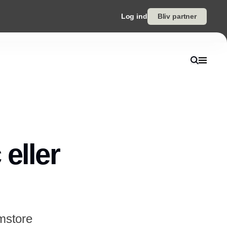
Log ind
Bliv partner
eller
emstore