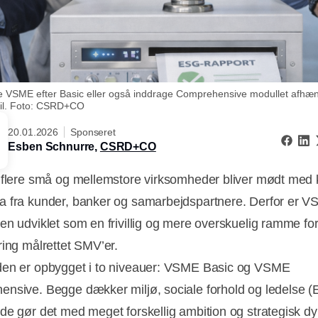
 VSME efter Basic eller også inddrage Comprehensive modullet afhæng
til. Foto: CSRD+CO
20.01.2026
Sponseret
Esben Schnurre,
CSRD+CO
 flere små og mellemstore virksomheder bliver mødt med
 fra kunder, banker og samarbejdspartnere. Derfor er 
en udviklet som en frivillig og mere overskuelig ramme f
ring målrettet SMV’er.
en er opbygget i to niveauer: VSME Basic og VSME
nsive. Begge dækker miljø, sociale forhold og ledelse (
de gør det med meget forskellig ambition og strategisk d