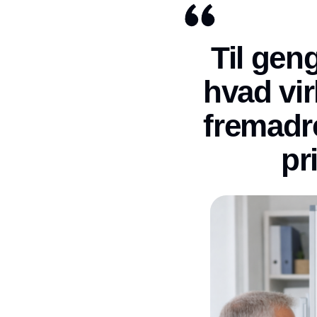
Til gen
hvad vi
fremadre
pr