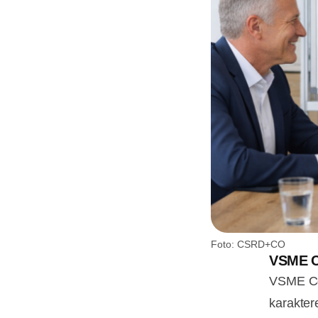
Foto: CSRD+CO
VSME C
VSME Co
karakter