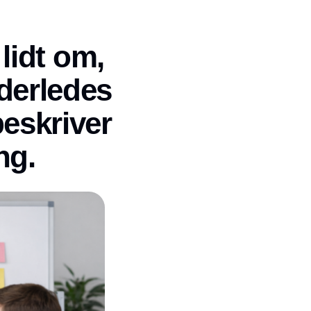
lidt om,
derledes
beskriver
ng.